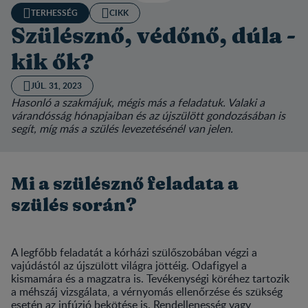
TERHESSÉG
CIKK
Szülésznő, védőnő, dúla -
kik ők?
JÚL. 31, 2023
Hasonló a szakmájuk, mégis más a feladatuk. Valaki a
várandósság hónapjaiban és az újszülött gondozásában is
segít, míg más a szülés levezetésénél van jelen.
Mi a szülésznő feladata a
szülés során?
A legfőbb feladatát a kórházi szülőszobában végzi a
vajúdástól az újszülött világra jöttéig. Odafigyel a
kismamára és a magzatra is. Tevékenységi köréhez tartozik
a méhszáj vizsgálata, a vérnyomás ellenőrzése és szükség
esetén az infúzió bekötése is. Rendellenesség vagy