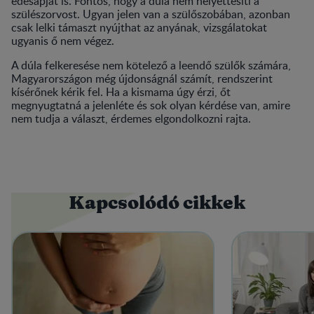
édesapját is. Fontos, hogy a dúla nem helyettesíti a
szülészorvost. Ugyan jelen van a szülőszobában, azonban
csak lelki támaszt nyújthat az anyának, vizsgálatokat
ugyanis ő nem végez.
A dúla felkeresése nem kötelező a leendő szülők számára,
Magyarországon még újdonságnál számít, rendszerint
kísérőnek kérik fel. Ha a kismama úgy érzi, őt
megnyugtatná a jelenléte és sok olyan kérdése van, amire
nem tudja a választ, érdemes elgondolkozni rajta.
Kapcsolódó cikkek