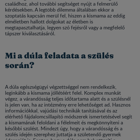
családhoz, ahol további segítséget nyújt a felmerülő
kérdésekben. A legtöbb dilemma általában ekkor a
szoptatás kapcsán merül fel, hiszen a kismama az eddig
elméletben hallott dolgokat az életben is
megtapasztalhatja, legyen szó fejésről vagy a megfelelő
tápszer kiválasztásáról.
Mi a dúla feladata a szülés
során?
A dúla egészségügyi végzettséggel nem rendelkezik,
leginkább a kismama jóllétéért felel. Komplex munkát
végez, a várandósság teljes időtartama alatt és a szülésnél
is jelen van, ha az intézmény erre lehetőséget ad. Hasznos
információkkal, vajúdási technikák tanításával és az
elérhető fájdalomcsillapító módszerek ismertetésével segít
a kismamának feloldani a félelmeit és megkönnyíteni a
későbbi szülést. Mindezt úgy, hogy a várandósság és a
szülés idején szerephez juttatja a születendő gyermek