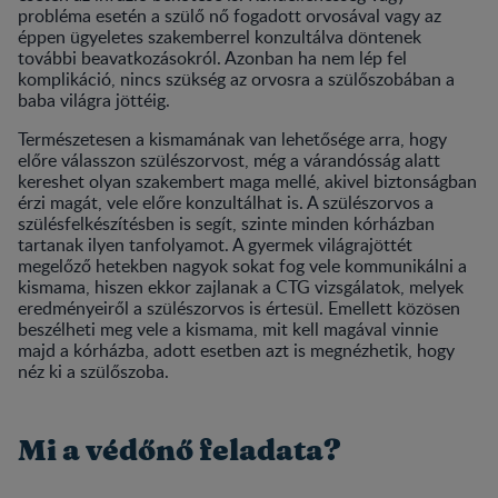
probléma esetén a szülő nő fogadott orvosával vagy az
éppen ügyeletes szakemberrel konzultálva döntenek
további beavatkozásokról. Azonban ha nem lép fel
komplikáció, nincs szükség az orvosra a szülőszobában a
baba világra jöttéig.
Természetesen a kismamának van lehetősége arra, hogy
előre válasszon szülészorvost, még a várandósság alatt
kereshet olyan szakembert maga mellé, akivel biztonságban
érzi magát, vele előre konzultálhat is. A szülészorvos a
szülésfelkészítésben is segít, szinte minden kórházban
tartanak ilyen tanfolyamot. A gyermek világrajöttét
megelőző hetekben nagyok sokat fog vele kommunikálni a
kismama, hiszen ekkor zajlanak a CTG vizsgálatok, melyek
eredményeiről a szülészorvos is értesül. Emellett közösen
beszélheti meg vele a kismama, mit kell magával vinnie
majd a kórházba, adott esetben azt is megnézhetik, hogy
néz ki a szülőszoba.
Mi a védőnő feladata?