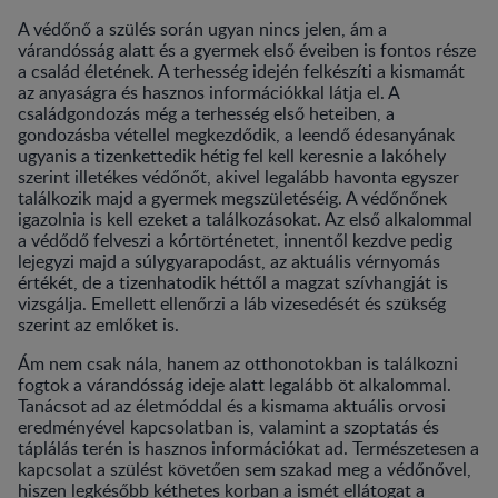
A védőnő a szülés során ugyan nincs jelen, ám a
várandósság alatt és a gyermek első éveiben is fontos része
a család életének. A terhesség idején felkészíti a kismamát
az anyaságra és hasznos információkkal látja el. A
családgondozás még a terhesség első heteiben, a
gondozásba vétellel megkezdődik, a leendő édesanyának
ugyanis a tizenkettedik hétig fel kell keresnie a lakóhely
szerint illetékes védőnőt, akivel legalább havonta egyszer
találkozik majd a gyermek megszületéséig. A védőnőnek
igazolnia is kell ezeket a találkozásokat. Az első alkalommal
a védődő felveszi a kórtörténetet, innentől kezdve pedig
lejegyzi majd a súlygyarapodást, az aktuális vérnyomás
értékét, de a tizenhatodik héttől a magzat szívhangját is
vizsgálja. Emellett ellenőrzi a láb vizesedését és szükség
szerint az emlőket is.
Ám nem csak nála, hanem az otthonotokban is találkozni
fogtok a várandósság ideje alatt legalább öt alkalommal.
Tanácsot ad az életmóddal és a kismama aktuális orvosi
eredményével kapcsolatban is, valamint a szoptatás és
táplálás terén is hasznos információkat ad. Természetesen a
kapcsolat a szülést követően sem szakad meg a védőnővel,
hiszen legkésőbb kéthetes korban a ismét ellátogat a