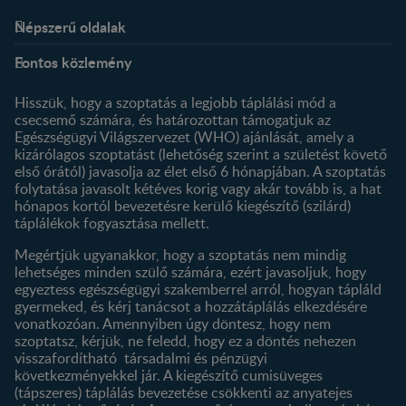
Népszerű oldalak
Rólunk
Nestlé FamilyNes Club
Fontos közlemény
Kapcsolat
Regisztráció
Történetünk
Profilom
Hisszük, hogy a szoptatás a legjobb táplálási mód a
csecsemő számára, és határozottan támogatjuk az
Termékeink
Egészségügyi Világszervezet (WHO) ajánlását, amely a
Termék kereső
kizárólagos szoptatást (lehetőség szerint a születést követő
első órától) javasolja az élet első 6 hónapjában. A szoptatás
folytatása javasolt kétéves korig vagy akár tovább is, a hat
hónapos kortól bevezetésre kerülő kiegészítő (szilárd)
táplálékok fogyasztása mellett.
Megértjük ugyanakkor, hogy a szoptatás nem mindig
lehetséges minden szülő számára, ezért javasoljuk, hogy
egyeztess egészségügyi szakemberrel arról, hogyan tápláld
gyermeked, és kérj tanácsot a hozzátáplálás elkezdésére
vonatkozóan. Amennyiben úgy döntesz, hogy nem
szoptatsz, kérjük, ne feledd, hogy ez a döntés nehezen
visszafordítható társadalmi és pénzügyi
következményekkel jár. A kiegészítő cumisüveges
(tápszeres) táplálás bevezetése csökkenti az anyatejes