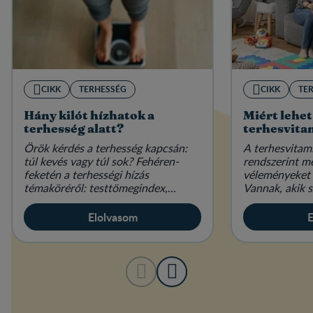
CIKK
TERHESSÉG
CIKK
TE
Hány kilót hízhatok a
Miért lehet
terhesség alatt?
terhesvita
Örök kérdés a terhesség kapcsán:
A terhesvitam
túl kevés vagy túl sok? Fehéren-
rendszerint m
feketén a terhességi hízás
véleményeket 
témaköréről: testtömegindex,
Vannak, akik s
étkezés és életmód várandósan.
elengedhetetl
mások hallani 
Elolvasom
E