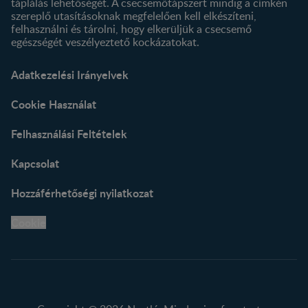
táplálás lehetőségét. A csecsemőtápszert mindig a címkén
szereplő utasításoknak megfelelően kell elkészíteni,
felhasználni és tárolni, hogy elkerüljük a csecsemő
egészségét veszélyeztető kockázatokat.
Adatkezelési Irányelvek
Cookie Használat
Felhasználási Feltételek
Kapcsolat
Hozzáférhetőségi nyilatkozat
Cookie