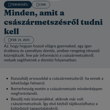
TERHESSÉG
CIKK
Minden, amit a
császármetszésről tudni
kell
FEB. 21, 2021
Az, hogy hogyan hozod világra gyermeked, egy igen
érzékeny és személyes döntés, amiben rengeteg tényező
közrejátszik. Íme pár információ a császármetszésről,
melyek segíthetnek a döntési folyamatban.
Konzultálj orvosoddal a császármetszésről, ha ennek a
lehetősége felmerül.
Ikerterhesség esetén a császármetszés mindenképpen
megfontolandó.
Beszélj más kismamákkal, akiknek már volt
császármetszésük. Így első kézből tájékozódhatsz a
különböző tapasztalatokról.