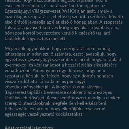
csecsemő számára, és határozottan támogatjuk az
Termékeink
Egészségügyi Világszervezet (WHO) ajánlását, amely a
Termék kereső
kizárólagos szoptatást (lehetőség szerint a születést követő
első órától) javasolja az élet első 6 hónapjában. A szoptatás
folytatása javasolt kétéves korig vagy akár tovább is, a hat
hónapos kortól bevezetésre kerülő kiegészítő (szilárd)
táplálékok fogyasztása mellett.
Megértjük ugyanakkor, hogy a szoptatás nem mindig
lehetséges minden szülő számára, ezért javasoljuk, hogy
egyeztess egészségügyi szakemberrel arról, hogyan tápláld
gyermeked, és kérj tanácsot a hozzátáplálás elkezdésére
vonatkozóan. Amennyiben úgy döntesz, hogy nem
szoptatsz, kérjük, ne feledd, hogy ez a döntés nehezen
visszafordítható társadalmi és pénzügyi
következményekkel jár. A kiegészítő cumisüveges
(tápszeres) táplálás bevezetése csökkenti az anyatejes
táplálás lehetőségét. A csecsemőtápszert mindig a címkén
szereplő utasításoknak megfelelően kell elkészíteni,
felhasználni és tárolni, hogy elkerüljük a csecsemő
egészségét veszélyeztető kockázatokat.
Adatkezelési Irányelvek