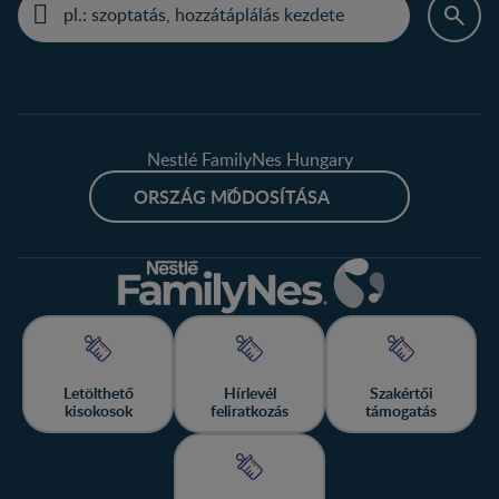
Nestlé FamilyNes Hungary
ORSZÁG MÓDOSÍTÁSA
Letölthető
Hírlevél
Szakértői
kisokosok
feliratkozás
támogatás