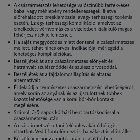
A császármetszés lehetősége valószínűbb farfekvéses
baba, vagy méhlepény rendellenességek, illetve
előrehaladott preeklampszia, avagy terhességi toxémia
esetén. Ez egy terhességi komplikáció, amelyet az
emelkedett vérnyomás és a vizeletben kialakuló magas
fehérjeszintek jellemeznek.
Ha saját meggyőződés miatt döntenél a császármetszés
mellett, tehát nincs orvosi indikációja, mérlegeld a
lehetséges komplikációkat.
Beszéljétek át az a császármetszés előnyeit és
hátrányait szülésznőddel és szülész orvosoddal.
Beszéljétek át a fájdalomcsillapítás és altatás
alternatíváit.
Érdeklődj a ‘természetes császármetszés’ lehetőségéről,
amely során az anyának és az újszülöttnek többek
között lehetősége van a korai bőr-bőr kontakt
megélésére.
Számolj 3-5 napos kórházi bent tartózkodással a
császármetszés után.
A császármetszés utáni felépülés akár 6 hétig is
eltarthat. Vedd fontolóra ezt is, ha választás előtt állsz.
Készülj úgy, hogy a műtét utáni első 6 hétben