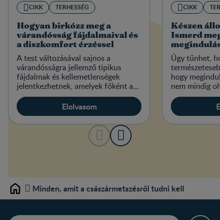
CIKK
TERHESSÉG
CIKK
TE
Hogyan birkózz meg a
Készen állo
várandósság fájdalmaival és
Ismerd meg
a diszkomfort érzéssel
megindulás
A test változásával sajnos a
Úgy tűnhet, h
várandósságra jellemző tipikus
természetesebb
fájdalmak és kellemetlenségek
hogy megindult
jelentkezhetnek, amelyek főként a
nem mindig ol
hátat, a lábakat és a lábfejet érintik.
ahogy a filme
leggyakoribb j
Elolvasom
E
Minden, amit a császármetszésről tudni kell
Home