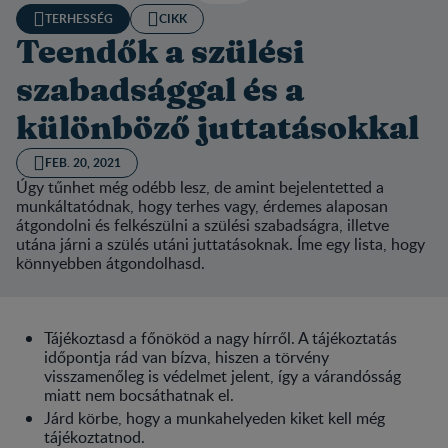
TERHESSÉG
CIKK
Teendők a szülési
szabadsággal és a
különböző juttatásokkal
FEB. 20, 2021
Úgy tűnhet még odébb lesz, de amint bejelentetted a
munkáltatódnak, hogy terhes vagy, érdemes alaposan
átgondolni és felkészülni a szülési szabadságra, illetve
utána járni a szülés utáni juttatásoknak. Íme egy lista, hogy
könnyebben átgondolhasd.
Tájékoztasd a főnököd a nagy hírről. A tájékoztatás
időpontja rád van bízva, hiszen a törvény
visszamenőleg is védelmet jelent, így a várandósság
miatt nem bocsáthatnak el.
Járd körbe, hogy a munkahelyeden kiket kell még
tájékoztatnod.