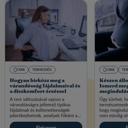
CIKK
TERHESSÉG
CIKK
TE
Hogyan birkózz meg a
Készen állo
várandósság fájdalmaival és
Ismerd meg
a diszkomfort érzéssel
megindulás
A test változásával sajnos a
Úgy tűnhet, h
várandósságra jellemző tipikus
természetesebb
fájdalmak és kellemetlenségek
hogy megindult
jelentkezhetnek, amelyek főként a
nem mindig ol
hátat, a lábakat és a lábfejet érintik.
ahogy a filme
leggyakoribb j
Elolvasom
E