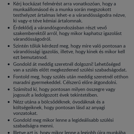
Kérj kockázat felmérést arra vonatkozóan, hogy a
munkaállomásod és a munka során megszokott
testhelyzet ártalmas lehet-e a várandósságodra nézve,
ki vagy-e téve kémiai ártalomnak.
Érdeklődj a várandósgondozásban részt vevő
szakemberektől arról, hogy mikor kaphatsz igazolást
várandósságodról.
Szintén tőlük kérdezd meg, hogy mire való pontosan a
várandóssági igazolás, illetve, hogy kinek és mikor kell
ezt bemutatnod.
Gondold át meddig szeretnél dolgozni! Lehetőséged
van a szülés előtt megkezdened szülési szabadságodat.
Fontold meg, hogy szülés után meddig szeretnél otthon
maradni gyermekeddel. Célszerű előre átgondolni.
Számítsd ki, hogy pontosan milyen összegre vagy
jogosult a ledolgozott évek tekintetében.
Nézz utána a bölcsődéknek, óvodáknak és a
költségeiknek, hogy pontosan lásd az anyagi
vonzatokat.
Gondold meg mikor lenne a legideálisabb szülési
szabadságra menni.
Illetve azt is, hogy mikor lenne a legjobb újra munkába