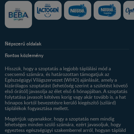
Népszerű oldalak
Rólunk
Nestlé FamilyNes Club
Fontos közlemény
Kapcsolat
Regisztráció
Történetünk
Profilom
Hisszük, hogy a szoptatás a legjobb táplálási mód a
csecsemő számára, és határozottan támogatjuk az
Termékeink
Egészségügyi Világszervezet (WHO) ajánlását, amely a
Termék kereső
kizárólagos szoptatást (lehetőség szerint a születést követő
első órától) javasolja az élet első 6 hónapjában. A szoptatás
folytatása javasolt kétéves korig vagy akár tovább is, a hat
hónapos kortól bevezetésre kerülő kiegészítő (szilárd)
táplálékok fogyasztása mellett.
Megértjük ugyanakkor, hogy a szoptatás nem mindig
lehetséges minden szülő számára, ezért javasoljuk, hogy
egyeztess egészségügyi szakemberrel arról, hogyan tápláld