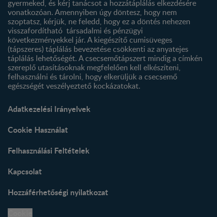
gyermeked, és kérj tanácsot a hozzátáplálás elkezdésére
vonatkozóan. Amennyiben úgy döntesz, hogy nem
szoptatsz, kérjük, ne feledd, hogy ez a döntés nehezen
visszafordítható társadalmi és pénzügyi
következményekkel jár. A kiegészítő cumisüveges
(tápszeres) táplálás bevezetése csökkenti az anyatejes
táplálás lehetőségét. A csecsemőtápszert mindig a címkén
szereplő utasításoknak megfelelően kell elkészíteni,
felhasználni és tárolni, hogy elkerüljük a csecsemő
egészségét veszélyeztető kockázatokat.
Adatkezelési Irányelvek
Cookie Használat
Felhasználási Feltételek
Kapcsolat
Hozzáférhetőségi nyilatkozat
Cookie