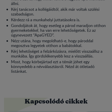
állni.
Kérj tanácsot a kollégáidtól, akik már voltak szülési
szabadságon.
Kérdezz rá a munkahelyi juttatásokra is.
Gondoljátok át, hogy esetleg a párod maradjon otthon
gyermeketekkel, ha van erre lehetőségetek. Ez az
úgynevezett “ApaGYED”.
Nézz utána, hogy megoldható-e, hogy pároddal
megosztva legyetek otthon a babátokkal.
Kérj lehetőséget a felzárkózásra, mielőtt visszaállsz a
munkába. Így gördülékenyebb lesz a visszaállás.
Most, hogy körbejártad ezt a témát jöhet egy
könnyedebb a névválasztásról. Nézd át ötletadó
listánkat.
Kapcsolódó cikkek