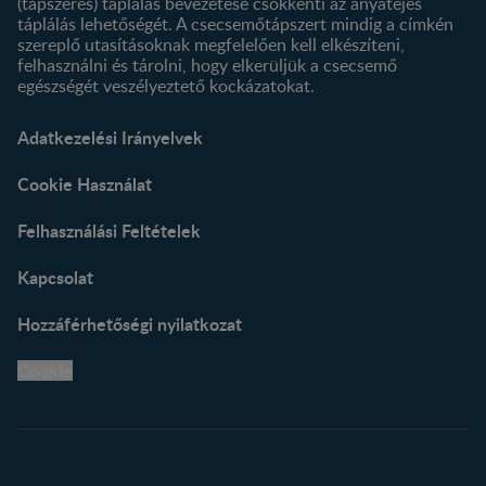
(tápszeres) táplálás bevezetése csökkenti az anyatejes
táplálás lehetőségét. A csecsemőtápszert mindig a címkén
szereplő utasításoknak megfelelően kell elkészíteni,
felhasználni és tárolni, hogy elkerüljük a csecsemő
egészségét veszélyeztető kockázatokat.
Adatkezelési Irányelvek
Cookie Használat
Felhasználási Feltételek
Kapcsolat
Hozzáférhetőségi nyilatkozat
Cookie