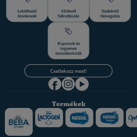
Letölthető
Hírlevél
Szakértői
kisokosok
feliratkozás
támogatás
Kuponok és
ingyenes
termékminták
Csatlakozz most!
Termékek