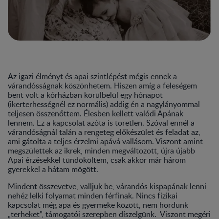
Az igazi élményt és apai szintlépést mégis ennek a
várandósságnak köszönhetem. Hiszen amíg a feleségem
bent volt a kórházban körülbelül egy hónapot
(ikerterhességnél ez normális) addig én a nagylányommal
teljesen összenőttem. Élesben kellett valódi Apának
lennem. Ez a kapcsolat azóta is töretlen. Szóval ennél a
várandóságnál talán a rengeteg előkészület és feladat az,
ami gátolta a teljes érzelmi apává vallásom. Viszont amint
megszülettek az ikrek, minden megváltozott, újra újabb
Apai érzésekkel tündököltem, csak akkor már három
gyerekkel a hátam mögött.
Mindent összevetve, valljuk be, várandós kispapának lenni
nehéz lelki folyamat minden férfinak. Nincs fizikai
kapcsolat még apa és gyermeke között, nem hordunk
„terheket”, támogatói szerepben díszelgünk. Viszont megéri