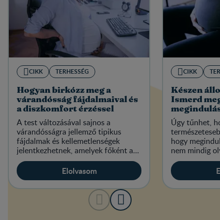
CIKK
TERHESSÉG
CIKK
TE
Hogyan birkózz meg a
Készen állo
várandósság fájdalmaival és
Ismerd meg
a diszkomfort érzéssel
megindulás
A test változásával sajnos a
Úgy tűnhet, h
várandósságra jellemző tipikus
természetesebb
fájdalmak és kellemetlenségek
hogy megindult
jelentkezhetnek, amelyek főként a
nem mindig ol
hátat, a lábakat és a lábfejet érintik.
ahogy a filme
leggyakoribb j
Elolvasom
E