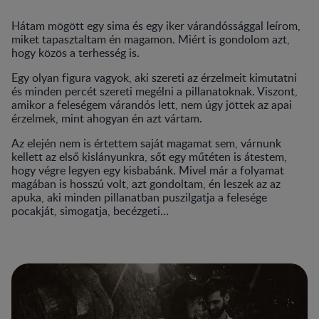
Hátam mögött egy sima és egy iker várandóssággal leírom,
miket tapasztaltam én magamon. Miért is gondolom azt,
hogy közös a terhesség is.
Egy olyan figura vagyok, aki szereti az érzelmeit kimutatni
és minden percét szereti megélni a pillanatoknak. Viszont,
amikor a feleségem várandós lett, nem úgy jöttek az apai
érzelmek, mint ahogyan én azt vártam.
Az elején nem is értettem saját magamat sem, várnunk
kellett az első kislányunkra, sőt egy műtéten is átestem,
hogy végre legyen egy kisbabánk. Mivel már a folyamat
magában is hosszú volt, azt gondoltam, én leszek az az
apuka, aki minden pillanatban puszilgatja a felesége
pocakját, simogatja, becézgeti…