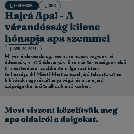
TERHESSÉG
CIKK
Hajrá Apa! - A
várandósság kilenc
hónapja apa szemmel
ÁPR. 20, 2021
Milyen érdekes dolog, mennyire mások vagyunk mi
édesapák, mint ti édesanyák. Erre már terhességünk első
trimeszterében rádöbbentem. Igen azt írtam
terhességünk!
Miért? Mert az ezzel járó feladatokat és
kihívások nagy részét anya végzi, és a vele járó
szépségekkel is ő találkozik első körben.
Most viszont közelítsük meg
apa oldalról a dolgokat.