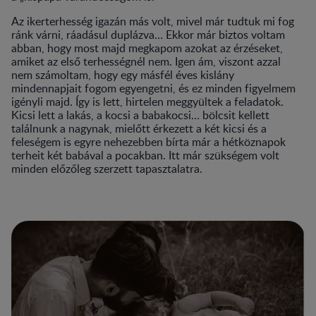
Az ikerterhesség igazán más volt, mivel már tudtuk mi fog
ránk várni, ráadásul duplázva… Ekkor már biztos voltam
abban, hogy most majd megkapom azokat az érzéseket,
amiket az első terhességnél nem. Igen ám, viszont azzal
nem számoltam, hogy egy másfél éves kislány
mindennapjait fogom egyengetni, és ez minden figyelmem
igényli majd. Így is lett, hirtelen meggyültek a feladatok.
Kicsi lett a lakás, a kocsi a babakocsi… bölcsit kellett
találnunk a nagynak, mielőtt érkezett a két kicsi és a
feleségem is egyre nehezebben bírta már a hétköznapok
terheit két babával a pocakban. Itt már szükségem volt
minden előzőleg szerzett tapasztalatra.