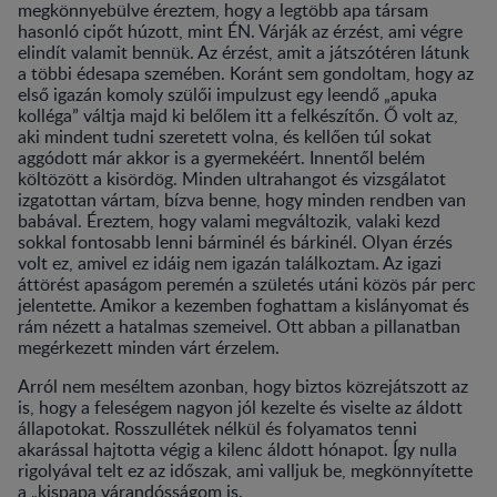
megkönnyebülve éreztem, hogy a legtöbb apa társam
hasonló cipőt húzott, mint ÉN. Várják az érzést, ami végre
elindít valamit bennük. Az érzést, amit a játszótéren látunk
a többi édesapa szemében. Koránt sem gondoltam, hogy az
első igazán komoly szülői impulzust egy leendő „apuka
kolléga” váltja majd ki belőlem itt a felkészítőn. Ő volt az,
aki mindent tudni szeretett volna, és kellően túl sokat
aggódott már akkor is a gyermekéért. Innentől belém
költözött a kisördög. Minden ultrahangot és vizsgálatot
izgatottan vártam, bízva benne, hogy minden rendben van
babával. Éreztem, hogy valami megváltozik, valaki kezd
sokkal fontosabb lenni bárminél és bárkinél. Olyan érzés
volt ez, amivel ez idáig nem igazán találkoztam. Az igazi
áttörést apaságom peremén a születés utáni közös pár perc
jelentette. Amikor a kezemben foghattam a kislányomat és
rám nézett a hatalmas szemeivel. Ott abban a pillanatban
megérkezett minden várt érzelem.
Arról nem meséltem azonban, hogy biztos közrejátszott az
is, hogy a feleségem nagyon jól kezelte és viselte az áldott
állapotokat. Rosszullétek nélkül és folyamatos tenni
akarással hajtotta végig a kilenc áldott hónapot. Így nulla
rigolyával telt ez az időszak, ami valljuk be, megkönnyítette
a „kispapa várandósságom is.