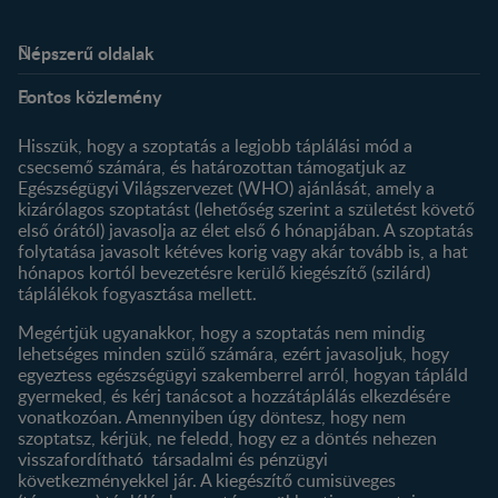
Népszerű oldalak
Rólunk
Nestlé FamilyNes Club
Fontos közlemény
Kapcsolat
Regisztráció
Történetünk
Profilom
Hisszük, hogy a szoptatás a legjobb táplálási mód a
csecsemő számára, és határozottan támogatjuk az
Termékeink
Egészségügyi Világszervezet (WHO) ajánlását, amely a
Termék kereső
kizárólagos szoptatást (lehetőség szerint a születést követő
első órától) javasolja az élet első 6 hónapjában. A szoptatás
folytatása javasolt kétéves korig vagy akár tovább is, a hat
hónapos kortól bevezetésre kerülő kiegészítő (szilárd)
táplálékok fogyasztása mellett.
Megértjük ugyanakkor, hogy a szoptatás nem mindig
lehetséges minden szülő számára, ezért javasoljuk, hogy
egyeztess egészségügyi szakemberrel arról, hogyan tápláld
gyermeked, és kérj tanácsot a hozzátáplálás elkezdésére
vonatkozóan. Amennyiben úgy döntesz, hogy nem
szoptatsz, kérjük, ne feledd, hogy ez a döntés nehezen
visszafordítható társadalmi és pénzügyi
következményekkel jár. A kiegészítő cumisüveges