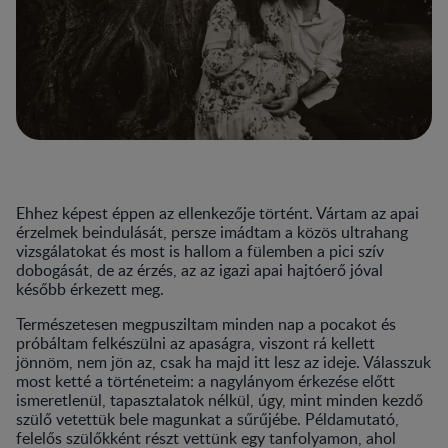
Ehhez képest éppen az ellenkezője történt. Vártam az apai
érzelmek beindulását, persze imádtam a közös ultrahang
vizsgálatokat és most is hallom a fülemben a pici szív
dobogását, de az érzés, az az igazi apai hajtóerő jóval
később érkezett meg.
Természetesen megpusziltam minden nap a pocakot és
próbáltam felkészülni az apaságra, viszont rá kellett
jönnöm, nem jön az, csak ha majd itt lesz az ideje. Válasszuk
most ketté a történeteim: a nagylányom érkezése előtt
ismeretlenül, tapasztalatok nélkül, úgy, mint minden kezdő
szülő vetettük bele magunkat a sűrűjébe. Példamutató,
felelős szülőkként részt vettünk egy tanfolyamon, ahol