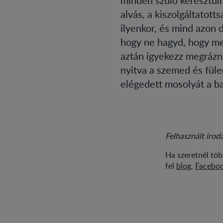
alvás, a kiszolgáltatott
ilyenkor, és mind azon 
hogy ne hagyd, hogy meg
aztán igyekezz megrázn
nyitva a szemed és fül
elégedett mosolyát a ba
Felhasznált irod
Ha szeretnél tö
fel
blog
,
Facebo