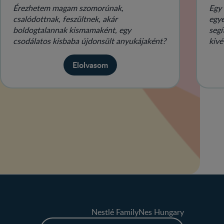
Érezhetem magam szomorúnak,
Egy 
csalódottnak, feszültnek, akár
egye
boldogtalannak kismamaként, egy
segí
csodálatos kisbaba újdonsült anyukájaként?
kivé
Elolvasom
Nestlé FamilyNes Hungary