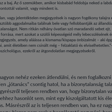
esz a baj. Az ő szemükben, amikor kisbabád feldobja neked a labd
rontottál valamit, vagy mindent is.
lan, vagy jelentéktelen megjegyzések is nagyon fogékony talajra 
sztóbb aggodalmaiba találnak bele vagy fellobbantják az álland
talanságot. Nem ritkán néhány óvatlan szó maradandó sebet ejt, 
k forrása, mert azokat a szülői képességeid mély lebecsülésének 
gjegyzés, amely aláássa a kismama/kispapa önbizalmát – aki ép
, amit életében nem csinált még – felzaklató és elviselhetetlen.”-
pszichológus, ezekről az átgondolatlan megjegyzésekről.
nagyon nehéz ezeken átlendülni, és nem foglalkozni
en „jótanács” csontig hatol, ha a bizonytalanság tala
gyrészről teljesen rendben van, hogy bizonytalan v
ehhez hasonlót sem, mint egy kiszolgáltatott kis él
ás. Másrészről az is teljesen rendben van, ha ez nag
megy, hiszen nem csak a beszólogató nagynéni, ha