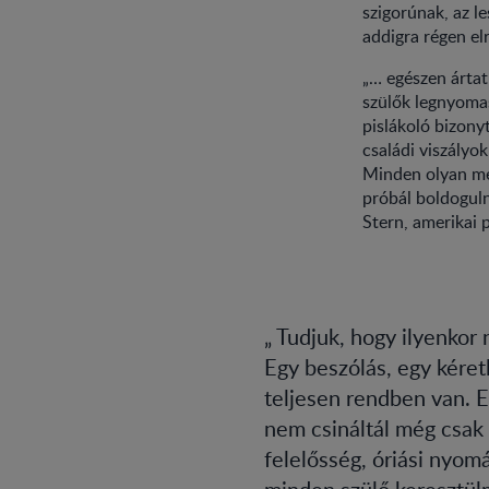
szigorúnak, az l
addigra régen el
„… egészen ártat
szülők legnyoma
pislákoló bizony
családi viszályo
Minden olyan me
próbál boldogulni
Stern, amerikai 
Tudjuk, hogy ilyenkor 
Egy beszólás, egy kéretl
teljesen rendben van. E
nem csináltál még csak 
felelősség, óriási nyom
minden szülő keresztül