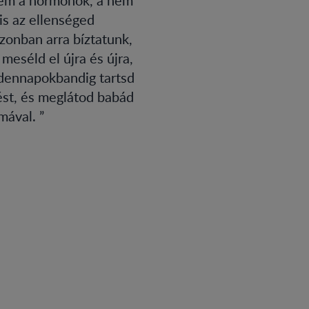
 is az ellenséged
zonban arra bíztatunk,
eséld el újra és újra,
ndennapokbandig tartsd
ést, és meglátod babád
lmával.