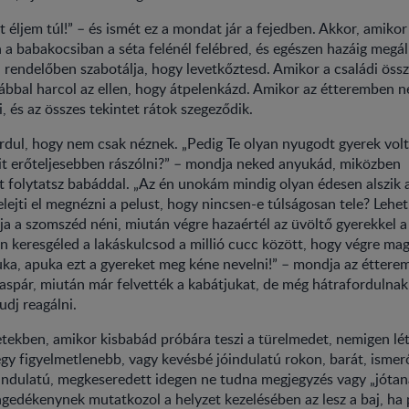
t éljem túl!” – és ismét ez a mondat jár a fejedben. Akkor, amikor
 a babakocsiban a séta felénél felébred, és egészen hazáig megáll
 rendelőben szabotálja, hogy levetkőztesd. Amikor a családi össz
ábbal harcol az ellen, hogy átpelenkázd. Amikor az étteremben 
 és az összes tekintet rátok szegeződik.
ordul, hogy nem csak néznek. „Pedig Te olyan nyugodt gyerek volt
it erőteljesebben rászólni?” – mondja neked anyukád, miközben
t folytatsz babáddal. „Az én unokám mindig olyan édesen alszik 
elejti el megnézni a pelust, hogy nincsen-e túlságosan tele? Lehet
ja a szomszéd néni, miután végre hazaértél az üvöltő gyerekkel a 
 keresgéled a lakáskulcsod a millió cucc között, hogy végre ma
uka, apuka ezt a gyereket meg kéne nevelni!” – mondja az étter
zaspár, miután már felvették a kabátjukat, de még hátrafordulnak,
udj reagálni.
tekben, amikor kisbabád próbára teszi a türelmedet, nemigen lét
gy figyelmetlenebb, vagy kevésbé jóindulatú rokon, barát, ismer
ndulatú, megkeseredett idegen ne tudna megjegyzés vagy „jótan
ngedékenynek mutatkozol a helyzet kezelésében az lesz a baj, ha 