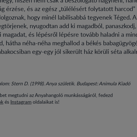
ság érzése, és az egész „túlélésért folytatott harcod”
dolgoznak, hogy minél labilisabbá tegyenek Téged. A
törjenek, nyugodtan add ki magadból, panaszkodj, m
i magadat, és lépésről lépésre tovább haladni a mi
ed, hátha néha-néha meghallod a békés babagügyög
bakocsiban egy-egy jól sikerült ház körüli séta alka
alom: Stern D. (1998). Anya születik. Budapest: Animula Kiadó
bbet megtudni az Anyahangoló munkásságáról, fedezd
ok
és
Instagram
oldalaikat is!