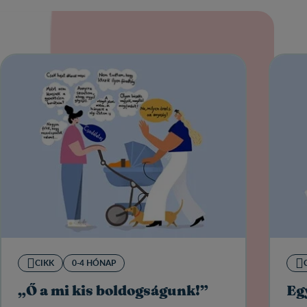
CIKK
0-4 HÓNAP
„Ő a mi kis boldogságunk!”
Eg