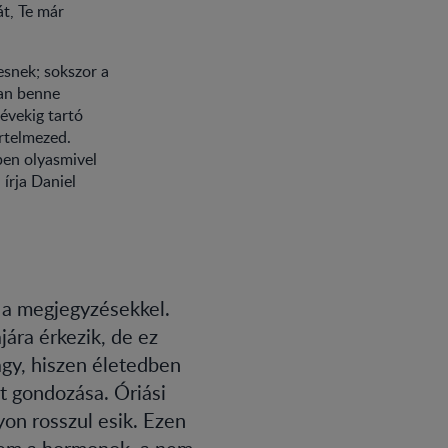
át, Te már
esnek; sokszor a
óan benne
évekig tartó
értelmezed.
pen olyasmivel
 írja Daniel
 a megjegyzésekkel.
jára érkezik, de ez
agy, hiszen életedben
et gondozása. Óriási
yon rosszul esik. Ezen
nem a hormonok, a nem