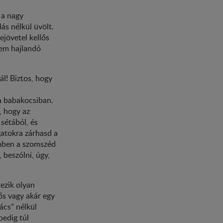
 a nagy
ás nélkül üvölt.
ejövetel kellős
nem hajlandó
ál! Biztos, hogy
a babakocsiban.
, hogy az
sétából, és
gatokra zárhasd a
emben a szomszéd
 beszólni, úgy,
ezik olyan
ős vagy akár egy
ács” nélkül
pedig túl