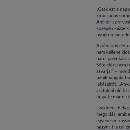
„Csak ezt a napo
kiruccanás során
Amikor az orvosi
közepén kézzel-l
nyugton maradni,
Aztán az is előf
nem kellene kics
harci pelenkázás
Séta előtt nem f
zavarja!” – mond
pánikhangulatban
lakásajtót. „Any
asztalnál ülő há
hogy Te már ne t
Ezekben a helyze
megoldás, amit e
egyenesen rosszi
hagyni. Ha túl e