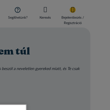

Segíthetünk?
Keresés
Bejelentkezés /
Regisztráció
jem túl
 beszól a neveletlen gyereked miatt, és Te csak