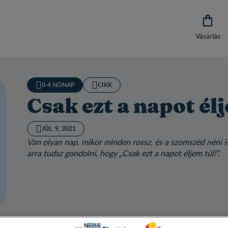

Vásárlás
0-4 HÓNAP
CIKK
Csak ezt a napot él
JÚL. 9, 2021
Van olyan nap, mikor minden rossz, és a szomszéd néni is
arra tudsz gondolni, hogy „Csak ezt a napot éljem túl!”.