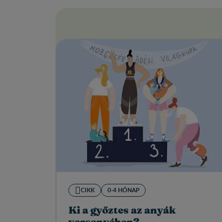
CIKK
0-4 HÓNAP
Ki a győztes az anyák