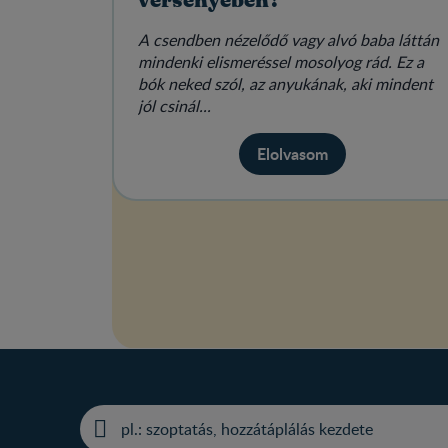
versenyében?
A csendben nézelődő vagy alvó baba láttán
mindenki elismeréssel mosolyog rád. Ez a
bók neked szól, az anyukának, aki mindent
jól csinál...
Elolvasom