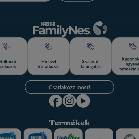
Kuponok
etölthető
Hírlevél
Szakértői
ingyen
isokosok
feliratkozás
támogatás
termékmi
Csatlakozz most!
Termékek