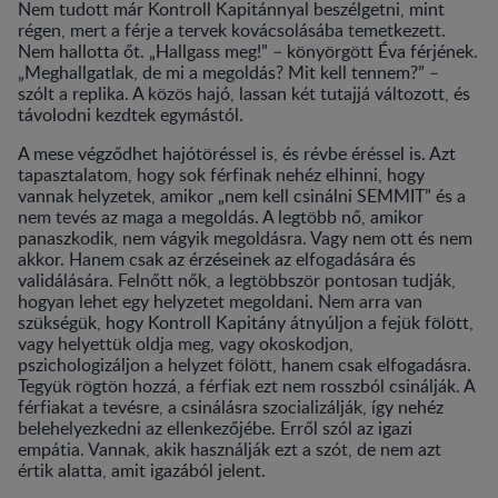
Nem tudott már Kontroll Kapitánnyal beszélgetni, mint
régen, mert a férje a tervek kovácsolásába temetkezett.
Nem hallotta őt. „Hallgass meg!” – könyörgött Éva férjének.
„Meghallgatlak, de mi a megoldás? Mit kell tennem?” –
szólt a replika. A közös hajó, lassan két tutajjá változott, és
távolodni kezdtek egymástól.
A mese végződhet hajótöréssel is, és révbe éréssel is. Azt
tapasztalatom, hogy sok férfinak nehéz elhinni, hogy
vannak helyzetek, amikor „nem kell csinálni SEMMIT” és a
nem tevés az maga a megoldás. A legtöbb nő, amikor
panaszkodik, nem vágyik megoldásra. Vagy nem ott és nem
akkor. Hanem csak az érzéseinek az elfogadására és
validálására. Felnőtt nők, a legtöbbször pontosan tudják,
hogyan lehet egy helyzetet megoldani. Nem arra van
szükségük, hogy Kontroll Kapitány átnyúljon a fejük fölött,
vagy helyettük oldja meg, vagy okoskodjon,
pszichologizáljon a helyzet fölött, hanem csak elfogadásra.
Tegyük rögtön hozzá, a férfiak ezt nem rosszból csinálják. A
férfiakat a tevésre, a csinálásra szocializálják, így nehéz
belehelyezkedni az ellenkezőjébe. Erről szól az igazi
empátia. Vannak, akik használják ezt a szót, de nem azt
értik alatta, amit igazából jelent.