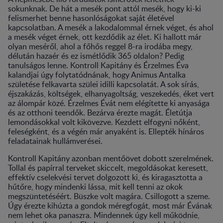
sokunknak. De hát a mesék pont attól mesék, hogy ki-ki
felismerhet benne hasonlóságokat saját életével
kapcsolatban. A mesék a lakodalommal érnek véget, és ahol
a mesék véget érnek, ott kezdődik az élet. Ki hallott már
olyan meséről, ahol a főhős reggel 8-ra irodába megy,
délután hazaér és ez ismétlődik 365 oldalon? Pedig
tanulságos lenne. Kontroll Kapitány és Érzelmes Éva
kalandjai úgy folytatódnának, hogy Animus Antalka
születése felkavarta szülei idilli kapcsolatát. A sok sírás,
éjszakázás, költségek, elhanyagoltság, veszekedés, éket vert
az álompár közé. Érzelmes Évát nem elégítette ki anyasága
és az otthoni teendők. Bezárva érezte magát. Életútja
lemondásokkal volt kikövezve. Kezdett elfogyni nőként,
feleségként, és a végén már anyaként is. Ellepték hínáros
feladatainak hullámverései.
Kontroll Kapitány azonban mentőövet dobott szerelmének.
Tollal és papírral terveket skiccelt, megoldásokat keresett,
effektív cselekvési tervet dolgozott ki, és kiragasztotta a
hűtőre, hogy mindenki lássa, mit kell tenni az okok
megszüntetéséért. Büszke volt magára. Csillogott a szeme.
Úgy érezte kihúzta a gondok méregfogát, most már Évának
nem lehet oka panaszra. Mindennek úgy kell működnie,