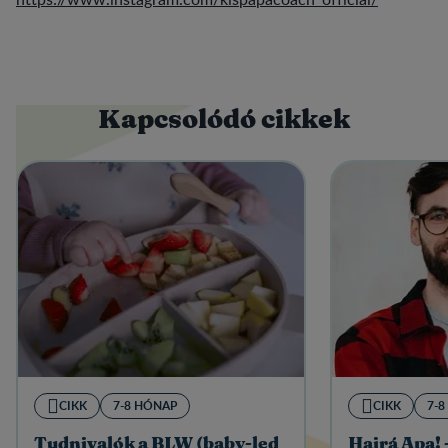
Kapcsolódó cikkek
CIKK
7-8 HÓNAP
CIKK
7-
Tudnivalók a BLW (baby-led
Hajrá Apa! 