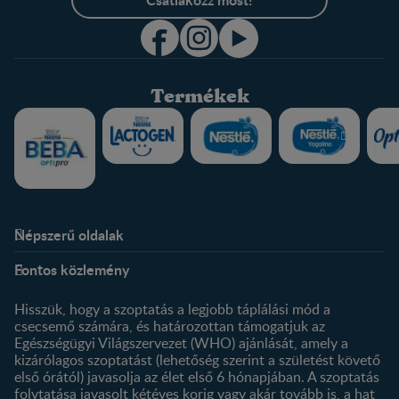
Termékek
Népszerű oldalak
Rólunk
Nestlé FamilyNes Club
Fontos közlemény
Kapcsolat
Regisztráció
Történetünk
Profilom
Hisszük, hogy a szoptatás a legjobb táplálási mód a
csecsemő számára, és határozottan támogatjuk az
Termékeink
Egészségügyi Világszervezet (WHO) ajánlását, amely a
Termék kereső
kizárólagos szoptatást (lehetőség szerint a születést követő
első órától) javasolja az élet első 6 hónapjában. A szoptatás
folytatása javasolt kétéves korig vagy akár tovább is, a hat