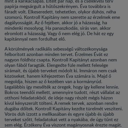
mint a karikacsapás. Eltelt pár nap, és a cselekvési terv
papírja megsárgult a hűtőszekrényen. Éva továbbra is
fáradt volt. Elkeseredett, tehetetlen, olykor dühös, néha
szomorú. Kontroll Kapitány nem szerette az érzelmek eme
dagályosságát. Az ő fejében, akkor jó a házasság, ha
mindenki mosolyog. Ha panaszkodás, sírás van, akkor
elromlott a házasság. Vagy ő nem elég jó. De hát ez egy
kapitánnyal nem fordulhat elő.
A körülmények radikális sebességű változékonysága
felborított azonban minden tervet. Érzelmes Évát ez
nagyon földhöz csapta. Kontroll Kapitányt azonban nem
olyan fából faragták. Elengedte füle mellett felesége
sirámait, és újabb terveket módolt ki. Immáron nem csak
közöseket, hanem kifejezetten Éva számára is. Majd ő
megoldja, hiszen az ő kezében van a kormányrúd.
Legalábbis így mesélték az öregek, hogy így kellene lennie.
Bokros teendői mellett, amennyire tudott, részt vállalat az
otthoni feladatokból, de ideje nagy részét mégis házon
kívül kényszerült tölteni. A remek tervek, azonban rendre
dugába dőltek. Kontroll Kapitány kezdte türelmét veszíteni.
Vörös düh izzott a mellkasában és egyre újabb és újabb
terveket szőtt, feladatokat vett a nyakába, de úgy tűnt ez
sem elég. Érzékeny Éva viszont magányosnak érezte magát.