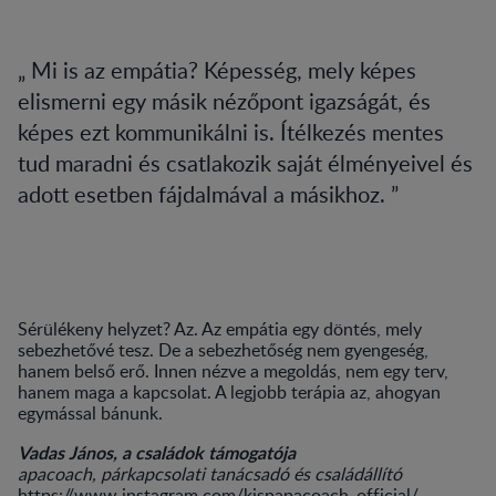
Mi is az empátia? Képesség, mely képes
elismerni egy másik nézőpont igazságát, és
képes ezt kommunikálni is. Ítélkezés mentes
tud maradni és csatlakozik saját élményeivel és
adott esetben fájdalmával a másikhoz.
Sérülékeny helyzet? Az. Az empátia egy döntés, mely
sebezhetővé tesz. De a sebezhetőség nem gyengeség,
hanem belső erő. Innen nézve a megoldás, nem egy terv,
hanem maga a kapcsolat. A legjobb terápia az, ahogyan
egymással bánunk.
Vadas János, a családok támogatója
apacoach, párkapcsolati tanácsadó és családállító
https://www.instagram.com/kispapacoach_official/