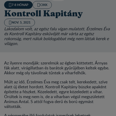
7-8 HÓNAP
CIKK
Kontroll Kapitány
NOV. 5, 2021
Lakodalom volt, az egész falu vígan mulatott. Érzelmes Éva
és Kontroll Kapitány esküvőjét már várta az egész
rokonság, mert náluk boldogabbat még nem láttak kerek e
világon.
Az ilyenre mondják: szerelmük az égben köttetett. Árnyas
fák alatt, virágillatban és barátok gyűrűjében keltek egybe.
Akkor még oly távolinak tűntek a viharfelhők.
Múlt az idő, Érzelmes Éva meg csak telt, kerekedett, szíve
alatt új életet hordott. Kontroll Kapitány büszke apaként
építette a fészket. Közeledett, egyre közeledett a vihar.
Örültek is meg nem is, de a viharban végül megszületett
Animus Antal. S attól fogva derű és ború egymást
váltották.
A népmesébe illő fordulatok ismerősek lehetnek