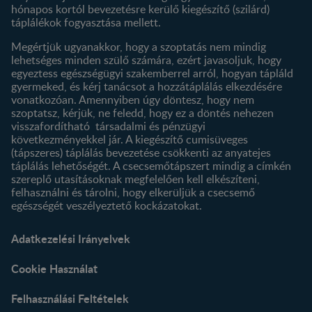
hónapos kortól bevezetésre kerülő kiegészítő (szilárd)
táplálékok fogyasztása mellett.
Megértjük ugyanakkor, hogy a szoptatás nem mindig
lehetséges minden szülő számára, ezért javasoljuk, hogy
egyeztess egészségügyi szakemberrel arról, hogyan tápláld
gyermeked, és kérj tanácsot a hozzátáplálás elkezdésére
vonatkozóan. Amennyiben úgy döntesz, hogy nem
szoptatsz, kérjük, ne feledd, hogy ez a döntés nehezen
visszafordítható társadalmi és pénzügyi
következményekkel jár. A kiegészítő cumisüveges
(tápszeres) táplálás bevezetése csökkenti az anyatejes
táplálás lehetőségét. A csecsemőtápszert mindig a címkén
szereplő utasításoknak megfelelően kell elkészíteni,
felhasználni és tárolni, hogy elkerüljük a csecsemő
egészségét veszélyeztető kockázatokat.
Adatkezelési Irányelvek
Cookie Használat
Felhasználási Feltételek