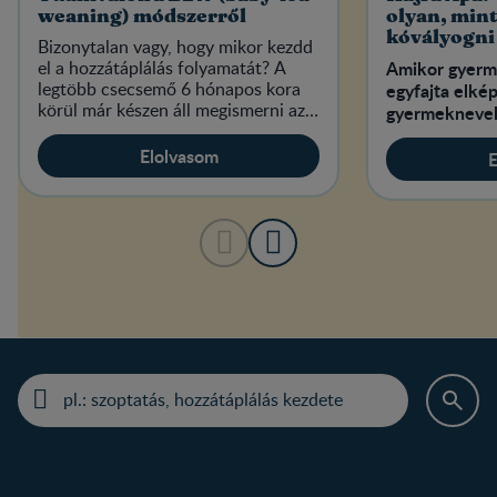
weaning) módszerről
olyan, min
kóvályogni
Bizonytalan vagy, hogy mikor kezdd
labirintus
el a hozzátáplálás folyamatát? A
Amikor gyerm
legtöbb csecsemő 6 hónapos kora
egyfajta elké
körül már készen áll megismerni az
gyermeknevel
új ízeket.
Elolvasom
E