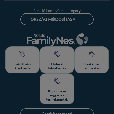
Nestlé FamilyNes Hungary
ORSZÁG MÓDOSÍTÁSA
Letölthető
Hírlevél
Szakértői
kisokosok
feliratkozás
támogatás
Kuponok és
ingyenes
termékminták
Csatlakozz most!