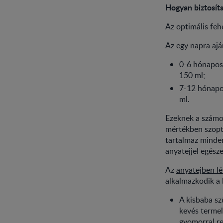
Hogyan biztosít
Az optimális fe
Az egy napra ajá
0-6 hónapos 
150 ml;
7-12 hónapo
ml.
Ezeknek a számo
mértékben szopta
tartalmaz minden
anyatejjel egésze
Az
anyatejben lé
alkalmazkodik a 
A kisbaba sz
kevés termel
gyomorral re