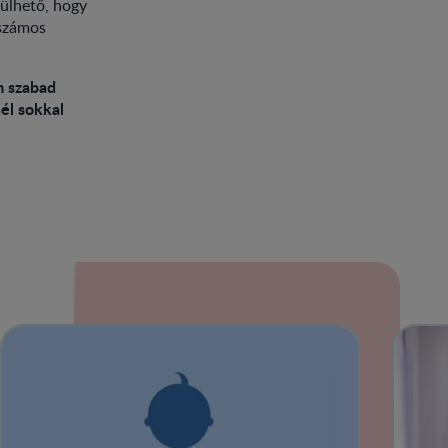
rülhető, hogy
 számos
m szabad
él sokkal