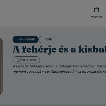

Vásárlás
0-4 HÓNAP
CIKK
A fehérje és a kisb
ÁPR. 2, 2020
A kisbaba fejlődése során a fehérjék kiemelkedően font
mennyit fogyaszt – segítünk eligazodni az információk r