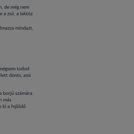
um, de még nem
a zsír, a laktóz
almazza mindazt,
, mégsem tudod
lett dönts, ami
 a borjú számára
en más
 ki a fejlődő