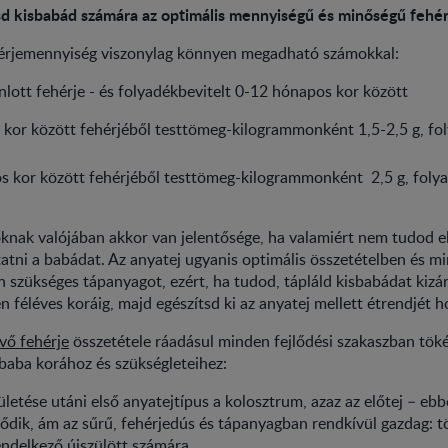
sd kisbabád számára az optimális mennyiségű és minőségű fehér
hérjemennyiség viszonylag könnyen megadható számokkal:
nlott fehérje - és folyadékbevitelt 0-12 hónapos kor között
kor között fehérjéből testtömeg-kilogrammonként 1,5-2,5 g, fo
s kor között fehérjéből testtömeg-kilogrammonként 2,5 g, foly
knak valójában akkor van jelentősége, ha valamiért nem tudod 
tni a babádat. Az anyatej ugyanis optimális összetételben és m
 szükséges tápanyagot, ezért, ha tudod, tápláld kisbabádat kizá
n féléves koráig, majd egészítsd ki az anyatej mellett étrendjét h
vő fehérje
összetétele ráadásul minden fejlődési szakaszban tök
baba korához és szükségleteihez:
ületése utáni első anyatejtípus a kolosztrum, azaz az előtej – eb
ődik, ám az sűrű, fehérjedús és tápanyagban rendkívül gazdag: t
ndelkező újszülött számára.