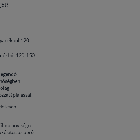
jét?
lyadékból 120-
adékból 120-150
elegendő
inőségben
rólag
ozzátáplálással.
életesen
ből mennyiségre
ökéletes az apró