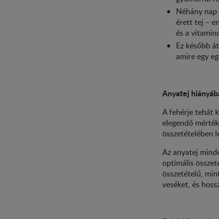
Néhány nap 
érett tej – 
és a vitamin
Ez később át
amire egy eg
Anyatej hiányáb
A fehérje tehát
elegendő mértékb
összetételében l
Az anyatej minde
optimális összet
összetételű, min
veséket, és hoss