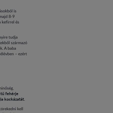
ásokból is
 majd 8-9
kefirrel és
yire tudja
égekből származó
k. A baba
élévben – ezért
minőség,
etű fehérje
gia kockázatát.
örekedni kell