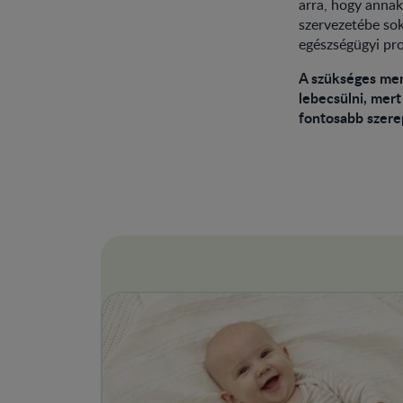
arra, hogy annak
szervezetébe sok
egészségügyi pro
A szükséges men
lebecsülni, mer
fontosabb szerep