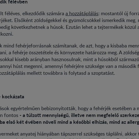
dik félévben
lt féléves, elkezdődik számára
a hozzátáplálás
: mostantól új forr
rjéket. Elsőként zöldségekkel és gyümölcsökkel ismerkedik meg,
edig következhetnek a húsok. Ezután lehet a tejtermékek közül a 
lkozni.
ek mind fehérjeforrásnak számítanak, de azt, hogy a kisbaba menn
ani, a fehérje összetétele és környezete határozza meg. A zölds
 sokkal kisebb arányban hasznosulnak, mint a húsokból származó
annyi húst megenni, amennyi fehérjére szüksége van a második f
ozzátáplálás mellett továbbra is folytasd a szoptatást.
e kockázata
ások egyértelműen bebizonyították, hogy a fehérjék esetében a 
- a túlzott mennyiségű, illetve nem megfelelő szerkez
on fontos
ba első két évében növeli mind a későbbi elhízás, mind az aller
rmeket anyatej hiányában tápszerrel szükséges táplálni, akkor t