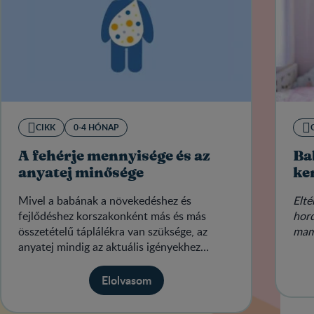
CIKK
0-4 HÓNAP
A fehérje mennyisége és az
Ba
anyatej minősége
ke
Mivel a babának a növekedéshez és
Elté
fejlődéshez korszakonként más és más
hord
összetételű táplálékra van szüksége, az
mam
anyatej mindig az aktuális igényekhez
igazodik.
Elolvasom