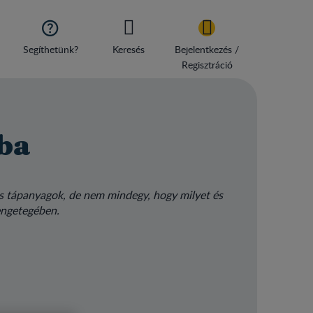

Segíthetünk?
Keresés
Bejelentkezés /
Regisztráció
aba
os tápanyagok, de nem mindegy, hogy milyet és
engetegében.