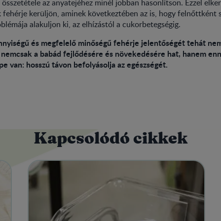
 összetétele az anyatejéhez minél jobban hasonlítson. Ezzel elke
 fehérje kerüljön, aminek következtében az is, hogy felnőttként
blémája alakuljon ki, az elhízástól a cukorbetegségig.
nyiségű és megfelelő minőségű fehérje jelentőségét tehát ne
t nemcsak a babád fejlődésére és növekedésére hat, hanem enn
e van: hosszú távon befolyásolja az egészségét.
Kapcsolódó cikkek