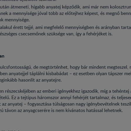
után átmeneti, hígabb anyatej képződik, ami már nem kolosztr
ennek a mennyisége jóval több az előtejhez képest, és megnő benne 
ok mennyisége.
alakul érett tejjé, ami megfelelő mennyiségben és arányban tart
észséges csecsemőnek szüksége van, így a fehérjéket is.
an
 kulcsfontosságú, de megtörténhet, hogy bár mindent megteszel
en anyatejjel táplálni kisbabádat – ez esetben olyan tápszer mel
eginkább hasonlít az anyatejre.
n részecskéjében az emberi igényekhez igazodik, míg a tehéntej
ételű. Ez a tejtípus háromszor annyi fehérjét tartalmaz, és teljes
t az anyatej – fogyasztása túlságosan nagy igénybevételnek teszik
zú távon az anyagcserére is nem kívánatos hatással lehetnek.