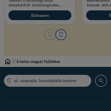
feketén a terhességi hízás
véleményeket 
témaköréről: testtömegindex,
Vannak, akik s
étkezés és életmód várandósan.
elengedhetetl
mások hallani 
Elolvasom
E
6 hetes magzat fejlődése
Home