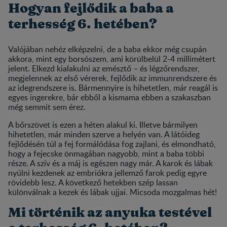
Hogyan fejlődik a baba a
terhesség 6. hetében?
Valójában nehéz elképzelni, de a baba ekkor még csupán
akkora, mint egy borsószem, ami körülbelül 2-4 millimétert
jelent. Elkezd kialakulni az emésztő – és légzőrendszer,
megjelennek az első vérerek, fejlődik az immunrendszere és
az idegrendszere is. Bármennyire is hihetetlen, már reagál is
egyes ingerekre, bár ebből a kismama ebben a szakaszban
még semmit sem érez.
A bőrszövet is ezen a héten alakul ki. Illetve bármilyen
hihetetlen, már minden szerve a helyén van. A látóideg
fejlődésén túl a fej formálódása fog zajlani, és elmondható,
hogy a fejecske önmagában nagyobb, mint a baba többi
része. A szív és a máj is egészen nagy már. A karok és lábak
nyúlni kezdenek az embriókra jellemző farok pedig egyre
rövidebb lesz. A következő hetekben szép lassan
különválnak a kezek és lábak ujjai. Micsoda mozgalmas hét!
Mi történik az anyuka testével