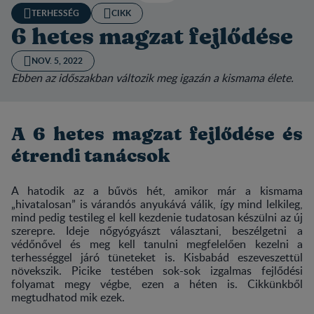
TERHESSÉG
CIKK
6 hetes magzat fejlődése
NOV. 5, 2022
Ebben az időszakban változik meg igazán a kismama élete.
A 6 hetes magzat fejlődése és
étrendi tanácsok
A hatodik az a bűvös hét, amikor már a kismama
„hivatalosan” is várandós anyukává válik, így mind lelkileg,
mind pedig testileg el kell kezdenie tudatosan készülni az új
szerepre. Ideje nőgyógyászt választani, beszélgetni a
védőnővel és meg kell tanulni megfelelően kezelni a
terhességgel járó tüneteket is. Kisbabád eszeveszettül
növekszik. Picike testében sok-sok izgalmas fejlődési
folyamat megy végbe, ezen a héten is. Cikkünkből
megtudhatod mik ezek.