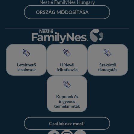
Nestlé FamilyNes Hungary
ORSZÁG MÓDOSÍTÁSA
Letölthető
Hírlevél
Szakértői
kisokosok
feliratkozás
támogatás
Kuponok és
ingyenes
termékminták
Csatlakozz most!