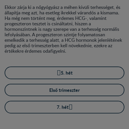
Ekkor zárja ki a nőgyógyász a méhen kívüli terhességet, és
állapítja meg azt, ha esetleg ikrekkel várandós a kismama.
Ha még nem történt meg, érdemes HCG-, valamint
progeszteron tesztet is csináltatni, hiszen a
hormonszintnek is nagy szerepe van a terhesség normális
lefolyásában. A progeszteron szintje folyamatosan
emelkedik a terhesség alatt, a HCG hormonok jelenlétének
pedig az első trimeszterben kell növekednie, ezekre az
értékekre érdemes odafigyelni.
5. hét
Első trimeszter
7. hét