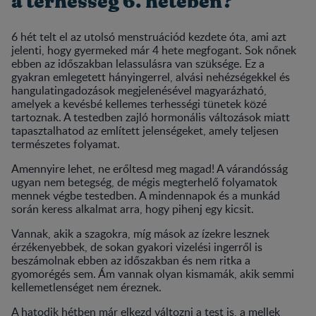
a terhesség 6. hetében?
6 hét telt el az utolsó menstruációd kezdete óta, ami azt
jelenti, hogy gyermeked már 4 hete megfogant. Sok nőnek
ebben az időszakban lelassulásra van szüksége. Ez a
gyakran emlegetett hányingerrel, alvási nehézségekkel és
hangulatingadozások megjelenésével magyarázható,
amelyek a kevésbé kellemes terhességi tünetek közé
tartoznak. A testedben zajló hormonális változások miatt
tapasztalhatod az említett jelenségeket, amely teljesen
természetes folyamat.
Amennyire lehet, ne erőltesd meg magad! A várandósság
ugyan nem betegség, de mégis megterhelő folyamatok
mennek végbe testedben. A mindennapok és a munkád
során keress alkalmat arra, hogy pihenj egy kicsit.
Vannak, akik a szagokra, míg mások az ízekre lesznek
érzékenyebbek, de sokan gyakori vizelési ingerről is
beszámolnak ebben az időszakban és nem ritka a
gyomorégés sem. Ám vannak olyan kismamák, akik semmi
kellemetlenséget nem éreznek.
A hatodik hétben már elkezd változni a test is, a mellek