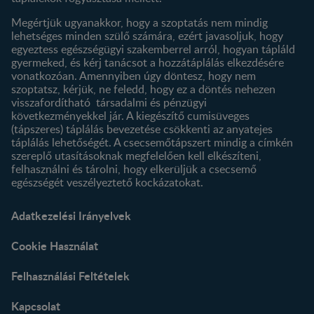
Megértjük ugyanakkor, hogy a szoptatás nem mindig
lehetséges minden szülő számára, ezért javasoljuk, hogy
egyeztess egészségügyi szakemberrel arról, hogyan tápláld
gyermeked, és kérj tanácsot a hozzátáplálás elkezdésére
vonatkozóan. Amennyiben úgy döntesz, hogy nem
szoptatsz, kérjük, ne feledd, hogy ez a döntés nehezen
visszafordítható társadalmi és pénzügyi
következményekkel jár. A kiegészítő cumisüveges
(tápszeres) táplálás bevezetése csökkenti az anyatejes
táplálás lehetőségét. A csecsemőtápszert mindig a címkén
szereplő utasításoknak megfelelően kell elkészíteni,
felhasználni és tárolni, hogy elkerüljük a csecsemő
egészségét veszélyeztető kockázatokat.
Adatkezelési Irányelvek
Cookie Használat
Felhasználási Feltételek
Kapcsolat