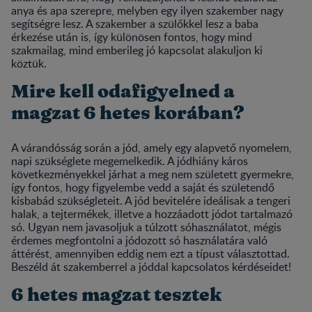
anya és apa szerepre, melyben egy ilyen szakember nagy
segítségre lesz. A szakember a szülőkkel lesz a baba
érkezése után is, így különösen fontos, hogy mind
szakmailag, mind emberileg jó kapcsolat alakuljon ki
köztük.
Mire kell odafigyelned a
magzat 6 hetes korában?
A várandósság során a jód, amely egy alapvető nyomelem,
napi szükséglete megemelkedik. A jódhiány káros
következményekkel járhat a meg nem született gyermekre,
így fontos, hogy figyelembe vedd a saját és születendő
kisbabád szükségleteit. A jód bevitelére ideálisak a tengeri
halak, a tejtermékek, illetve a hozzáadott jódot tartalmazó
só. Ugyan nem javasoljuk a túlzott sóhasználatot, mégis
érdemes megfontolni a jódozott só használatára való
áttérést, amennyiben eddig nem ezt a típust választottad.
Beszéld át szakemberrel a jóddal kapcsolatos kérdéseidet!
6 hetes magzat tesztek