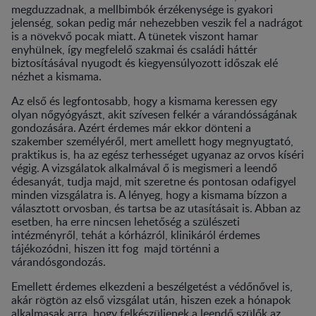
megduzzadnak, a mellbimbók érzékenysége is gyakori
jelenség, sokan pedig már nehezebben veszik fel a nadrágot
is a növekvő pocak miatt. A tünetek viszont hamar
enyhülnek, így megfelelő szakmai és családi háttér
biztosításával nyugodt és kiegyensúlyozott időszak elé
nézhet a kismama.
Az első és legfontosabb, hogy a kismama keressen egy
olyan nőgyógyászt, akit szívesen felkér a várandósságának
gondozására. Azért érdemes már ekkor dönteni a
szakember személyéről, mert amellett hogy megnyugtató,
praktikus is, ha az egész terhességet ugyanaz az orvos kíséri
végig. A vizsgálatok alkalmával ő is megismeri a leendő
édesanyát, tudja majd, mit szeretne és pontosan odafigyel
minden vizsgálatra is. A lényeg, hogy a kismama bízzon a
választott orvosban, és tartsa be az utasításait is. Abban az
esetben, ha erre nincsen lehetőség a szülészeti
intézményről, tehát a kórházról, klinikáról érdemes
tájékozódni, hiszen itt fog majd történni a
várandósgondozás.
Emellett érdemes elkezdeni a beszélgetést a védőnővel is,
akár rögtön az első vizsgálat után, hiszen ezek a hónapok
alkalmasak arra, hogy felkészüljenek a leendő szülők az