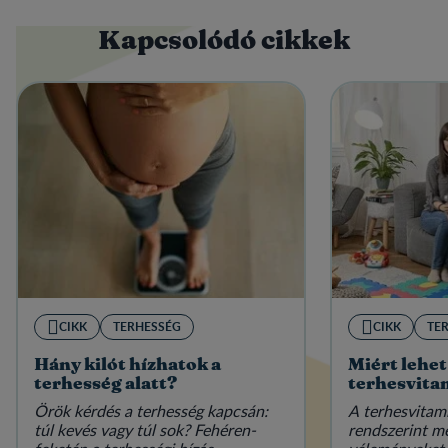
Kapcsolódó cikkek
CIKK
TERHESSÉG
CIKK
TE
Hány kilót hízhatok a
Miért lehet
terhesség alatt?
terhesvita
Örök kérdés a terhesség kapcsán:
A terhesvitam
túl kevés vagy túl sok? Fehéren-
rendszerint m