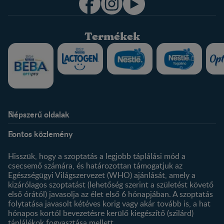
Termékek
Népszerű oldalak
Rólunk
Nestlé FamilyNes Club
Fontos közlemény
Kapcsolat
Regisztráció
Történetünk
Profilom
Hisszük, hogy a szoptatás a legjobb táplálási mód a
csecsemő számára, és határozottan támogatjuk az
Termékeink
Egészségügyi Világszervezet (WHO) ajánlását, amely a
Termék kereső
kizárólagos szoptatást (lehetőség szerint a születést követő
első órától) javasolja az élet első 6 hónapjában. A szoptatás
folytatása javasolt kétéves korig vagy akár tovább is, a hat
hónapos kortól bevezetésre kerülő kiegészítő (szilárd)
táplálékok fogyasztása mellett.