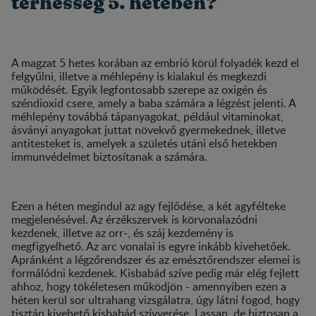
terhesség 5. hetében?
A magzat 5 hetes korában az embrió körül folyadék kezd el
felgyűlni, illetve a méhlepény is kialakul és megkezdi
működését. Egyik legfontosabb szerepe az oxigén és
széndioxid csere, amely a baba számára a légzést jelenti. A
méhlepény továbbá tápanyagokat, például vitaminokat,
ásványi anyagokat juttat növekvő gyermekednek, illetve
antitesteket is, amelyek a születés utáni első hetekben
immunvédelmet biztosítanak a számára.
Ezen a héten megindul az agy fejlődése, a két agyfélteke
megjelenésével. Az érzékszervek is körvonalazódni
kezdenek, illetve az orr-, és száj kezdemény is
megfigyelhető. Az arc vonalai is egyre inkább kivehetőek.
Apránként a légzőrendszer és az emésztőrendszer elemei is
formálódni kezdenek. Kisbabád szíve pedig már elég fejlett
ahhoz, hogy tökéletesen működjön - amennyiben ezen a
héten kerül sor ultrahang vizsgálatra, úgy látni fogod, hogy
tisztán kivehető kisbabád szívverése. Lassan, de biztosan a