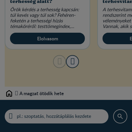
terhesség alatt?
terhesvita
Örök kérdés a terhesség kapcsán:
A terhesvitam
túl kevés vagy túl sok? Fehéren-
rendszerint m
feketén a terhességi hízás
véleményeket 
témaköréről: testtömegindex,
Vannak, akik s
étkezés és életmód várandósan.
elengedhetetl
mások hallani 
Elolvasom
E
A magzat ötödik hete
Home