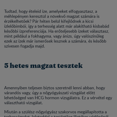
Tudtad, hogy ételeid íze, amelyeket elfogyasztasz, a
méhlepényen keresztül a növekvő magzat számára is
érzékelhetőek? Pár héten belül kifejlődnek a kicsi
ízlelőbimbói, így a terhesség alatt már alakítható kisbabád
későbbi ízpreferenciája. Ha erőteljesebb ízeket választasz,
mint például a fokhagyma, vagy ánizs, úgy valószínűleg
ezek az ízek már ismerősek lesznek a számára, és később
szívesen fogadja majd.
5 hetes magzat tesztek
Amennyiben teljesen biztos szeretnél lenni abban, hogy
várandós vagy, úgy a nőgyógyászati vizsgálat előtt
lehetőséged van HCG hormon vizsgálatra. Ez a vérvétel egy
választható vizsgálat.
Miután a szülész-nőgyógyász szakorvos megállapította a
terhességedet, leleteddel a területileg illetékes védőnőnél