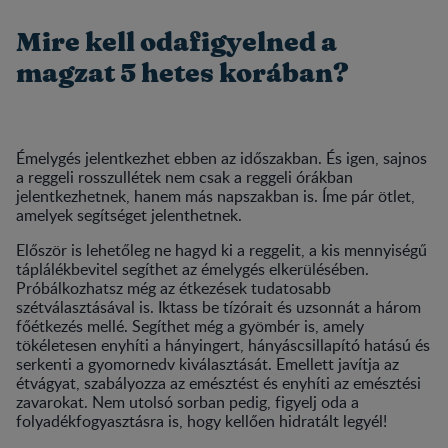
Mire kell odafigyelned a
magzat 5 hetes korában?
Émelygés jelentkezhet ebben az időszakban. És igen, sajnos
a reggeli rosszullétek nem csak a reggeli órákban
jelentkezhetnek, hanem más napszakban is. Íme pár ötlet,
amelyek segítséget jelenthetnek.
Először is lehetőleg ne hagyd ki a reggelit, a kis mennyiségű
táplálékbevitel segíthet az émelygés elkerülésében.
Próbálkozhatsz még az étkezések tudatosabb
szétválasztásával is. Iktass be tízórait és uzsonnát a három
főétkezés mellé. Segíthet még a gyömbér is, amely
tökéletesen enyhíti a hányingert, hányáscsillapító hatású és
serkenti a gyomornedv kiválasztását. Emellett javítja az
étvágyat, szabályozza az emésztést és enyhíti az emésztési
zavarokat. Nem utolsó sorban pedig, figyelj oda a
folyadékfogyasztásra is, hogy kellően hidratált legyél!