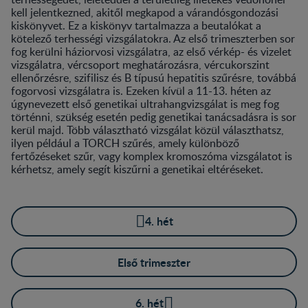
kell jelentkezned, akitől megkapod a várandósgondozási
kiskönyvet. Ez a kiskönyv tartalmazza a beutalókat a
kötelező terhességi vizsgálatokra. Az első trimeszterben sor
fog kerülni háziorvosi vizsgálatra, az első vérkép- és vizelet
vizsgálatra, vércsoport meghatározásra, vércukorszint
ellenőrzésre, szifilisz és B típusú hepatitis szűrésre, továbbá
fogorvosi vizsgálatra is. Ezeken kívül a 11-13. héten az
úgynevezett első genetikai ultrahangvizsgálat is meg fog
történni, szükség esetén pedig genetikai tanácsadásra is sor
kerül majd. Több választható vizsgálat közül választhatsz,
ilyen például a TORCH szűrés, amely különböző
fertőzéseket szűr, vagy komplex kromoszóma vizsgálatot is
kérhetsz, amely segít kiszűrni a genetikai eltéréseket.
4. hét
Első trimeszter
6. hét