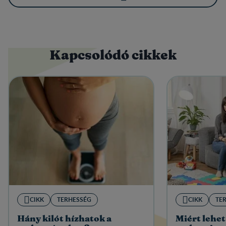
Kapcsolódó cikkek
CIKK
TERHESSÉG
CIKK
TE
Hány kilót hízhatok a
Miért lehet