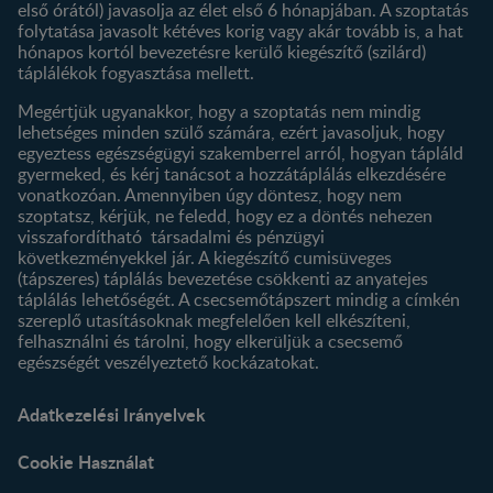
első órától) javasolja az élet első 6 hónapjában. A szoptatás
folytatása javasolt kétéves korig vagy akár tovább is, a hat
hónapos kortól bevezetésre kerülő kiegészítő (szilárd)
táplálékok fogyasztása mellett.
Megértjük ugyanakkor, hogy a szoptatás nem mindig
lehetséges minden szülő számára, ezért javasoljuk, hogy
egyeztess egészségügyi szakemberrel arról, hogyan tápláld
gyermeked, és kérj tanácsot a hozzátáplálás elkezdésére
vonatkozóan. Amennyiben úgy döntesz, hogy nem
szoptatsz, kérjük, ne feledd, hogy ez a döntés nehezen
visszafordítható társadalmi és pénzügyi
következményekkel jár. A kiegészítő cumisüveges
(tápszeres) táplálás bevezetése csökkenti az anyatejes
táplálás lehetőségét. A csecsemőtápszert mindig a címkén
szereplő utasításoknak megfelelően kell elkészíteni,
felhasználni és tárolni, hogy elkerüljük a csecsemő
egészségét veszélyeztető kockázatokat.
Adatkezelési Irányelvek
Cookie Használat