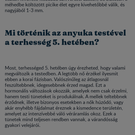
méhedbe költözött picike élet egyre kivehetőbbé válik, és
nagyjából 1-3 mm.
Mi történik az anyuka testével
a terhesség 5. hetében?
Most, terhességed 5. hetében úgy érezheted, hogy valami
megváltozik a testedben. A legtöbb nő érzékel ilyesmit
ebben a korai fázisban. Valószínűleg az átlagosnál
feszültebbnek, idegesebbnek érzed magad. Ezt a
hormonális változások okozzák, amelyek nem csak érzelmi,
hanem testi tüneteket is produkálnak. A mellek teltebbnek
érződnek, illetve bizonyos esetekben a nők húzódó, vagy
akár enyhébb fájdalmat éreznek a kismedence területén,
amelyet az intenzívebbé váló véráramlás okoz. Ezek a
tünetek mind teljesen rendben vannak, a várandósság
gyakori velejárói.