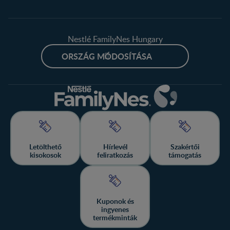
Nestlé FamilyNes Hungary
ORSZÁG MÓDOSÍTÁSA
Letölthető
Hírlevél
Szakértői
kisokosok
feliratkozás
támogatás
Kuponok és
ingyenes
termékminták