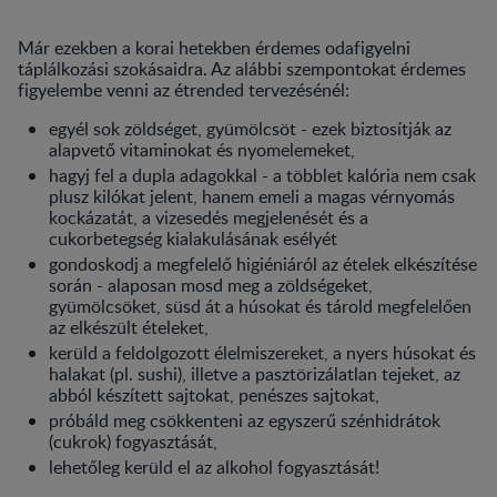
Már ezekben a korai hetekben érdemes odafigyelni
táplálkozási szokásaidra. Az alábbi szempontokat érdemes
figyelembe venni az étrended tervezésénél:
egyél sok zöldséget, gyümölcsöt - ezek biztosítják az
alapvető vitaminokat és nyomelemeket,
hagyj fel a dupla adagokkal - a többlet kalória nem csak
plusz kilókat jelent, hanem emeli a magas vérnyomás
kockázatát, a vizesedés megjelenését és a
cukorbetegség kialakulásának esélyét
gondoskodj a megfelelő higiéniáról az ételek elkészítése
során - alaposan mosd meg a zöldségeket,
gyümölcsöket, süsd át a húsokat és tárold megfelelően
az elkészült ételeket,
kerüld a feldolgozott élelmiszereket, a nyers húsokat és
halakat (pl. sushi), illetve a pasztörizálatlan tejeket, az
abból készített sajtokat, penészes sajtokat,
próbáld meg csökkenteni az egyszerű szénhidrátok
(cukrok) fogyasztását,
lehetőleg kerüld el az alkohol fogyasztását!