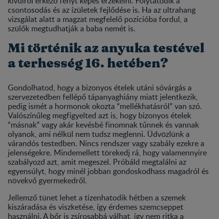
kívülről érkező fényt képes érzékelni. Folytatódik a
csontosodás és az ízületek fejlődése is. Ha az ultrahang
vizsgálat alatt a magzat megfelelő pozícióba fordul, a
szülők megtudhatják a baba nemét is.
Mi történik az anyuka testével
a terhesség 16. hetében?
Gondolhatod, hogy a bizonyos ételek utáni sóvárgás a
szervezetedben fellépő tápanyaghiány miatt jelentkezik,
pedig ismét a hormonok okozta “mellékhatásról” van szó.
Valószínűleg megfigyelted azt is, hogy bizonyos ételek
“másnak” vagy akár kevésbé finomnak tűnnek és vannak
olyanok, ami nélkül nem tudsz meglenni. Üdvözlünk a
várandós testedben. Nincs rendszer vagy szabály ezekre a
jelenségekre. Mindemellett törekedj rá, hogy valamennyire
szabályozd azt, amit megeszel. Próbáld megtalálni az
egyensúlyt, hogy minél jobban gondoskodhass magadról és
növekvő gyermekedről.
Jellemző tünet lehet a tizenhatodik hétben a szemek
kiszáradása és viszketése, így érdemes szemcseppet
használni. A bőr is zsírosabbá válhat, így nem ritka a