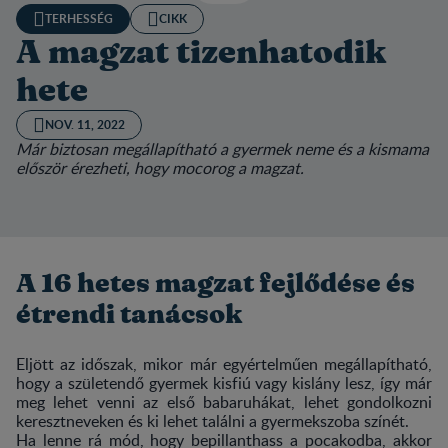
TERHESSÉG
CIKK
A magzat tizenhatodik
hete
NOV. 11, 2022
Már biztosan megállapítható a gyermek neme és a kismama
először érezheti, hogy mocorog a magzat.
A 16 hetes magzat fejlődése és
étrendi tanácsok
Eljött az időszak, mikor már egyértelműen megállapítható,
hogy a születendő gyermek kisfiú vagy kislány lesz, így már
meg lehet venni az első babaruhákat, lehet gondolkozni
keresztneveken és ki lehet találni a gyermekszoba színét.
Ha lenne rá mód, hogy bepillanthass a pocakodba, akkor