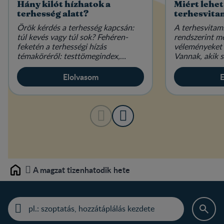
Hány kilót hízhatok a
Miért lehet
terhesség alatt?
terhesvita
Örök kérdés a terhesség kapcsán:
A terhesvitam
túl kevés vagy túl sok? Fehéren-
rendszerint m
feketén a terhességi hízás
véleményeket 
témaköréről: testtömegindex,
Vannak, akik s
étkezés és életmód várandósan.
elengedhetetl
mások hallani 
Elolvasom
E
A magzat tizenhatodik hete
Home