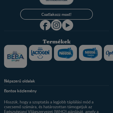
Csatlakozz most!
Termékek
Népszerű oldalak
Rólunk
Nestlé FamilyNes Club
Fontos közlemény
Kapcsolat
Regisztráció
Történetünk
Profilom
Hisszük, hogy a szoptatás a legjobb táplálási mód a
csecsemő számára, és határozottan támogatjuk az
Termékeink
Egészségügyi Világszervezet (WHO) ajánlását, amely a