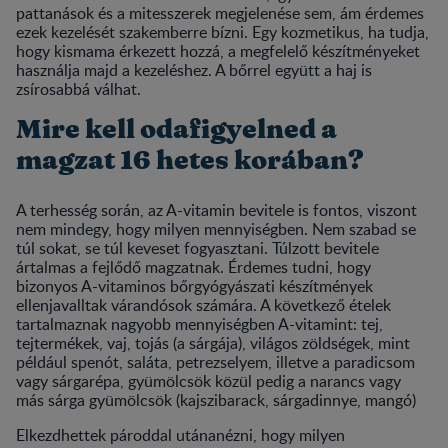
pattanások és a mitesszerek megjelenése sem, ám érdemes
ezek kezelését szakemberre bízni. Egy kozmetikus, ha tudja,
hogy kismama érkezett hozzá, a megfelelő készítményeket
használja majd a kezeléshez. A bőrrel együtt a haj is
zsírosabbá válhat.
Mire kell odafigyelned a
magzat 16 hetes korában?
A terhesség során, az A-vitamin bevitele is fontos, viszont
nem mindegy, hogy milyen mennyiségben. Nem szabad se
túl sokat, se túl keveset fogyasztani. Túlzott bevitele
ártalmas a fejlődő magzatnak. Érdemes tudni, hogy
bizonyos A-vitaminos bőrgyógyászati készítmények
ellenjavalltak várandósok számára. A következő ételek
tartalmaznak nagyobb mennyiségben A-vitamint: tej,
tejtermékek, vaj, tojás (a sárgája), világos zöldségek, mint
például spenót, saláta, petrezselyem, illetve a paradicsom
vagy sárgarépa, gyümölcsök közül pedig a narancs vagy
más sárga gyümölcsök (kajszibarack, sárgadinnye, mangó)
Elkezdhettek pároddal utánanézni, hogy milyen