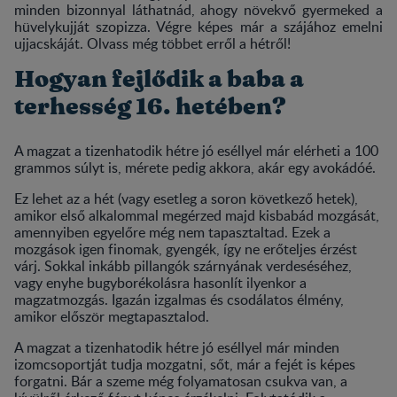
minden bizonnyal láthatnád, ahogy növekvő gyermeked a
hüvelykujját szopizza. Végre képes már a szájához emelni
ujjacskáját. Olvass még többet erről a hétről!
Hogyan fejlődik a baba a
terhesség 16. hetében?
A magzat a tizenhatodik hétre jó eséllyel már elérheti a 100
grammos súlyt is, mérete pedig akkora, akár egy avokádóé.
Ez lehet az a hét (vagy esetleg a soron következő hetek),
amikor első alkalommal megérzed majd kisbabád mozgását,
amennyiben egyelőre még nem tapasztaltad. Ezek a
mozgások igen finomak, gyengék, így ne erőteljes érzést
várj. Sokkal inkább pillangók szárnyának verdeséséhez,
vagy enyhe bugyborékolásra hasonlít ilyenkor a
magzatmozgás. Igazán izgalmas és csodálatos élmény,
amikor először megtapasztalod.
A magzat a tizenhatodik hétre jó eséllyel már minden
izomcsoportját tudja mozgatni, sőt, már a fejét is képes
forgatni. Bár a szeme még folyamatosan csukva van, a