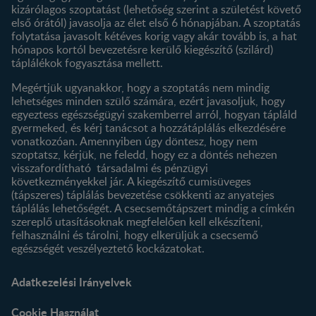
Termék kereső
kizárólagos szoptatást (lehetőség szerint a születést követő
első órától) javasolja az élet első 6 hónapjában. A szoptatás
folytatása javasolt kétéves korig vagy akár tovább is, a hat
hónapos kortól bevezetésre kerülő kiegészítő (szilárd)
táplálékok fogyasztása mellett.
Megértjük ugyanakkor, hogy a szoptatás nem mindig
lehetséges minden szülő számára, ezért javasoljuk, hogy
egyeztess egészségügyi szakemberrel arról, hogyan tápláld
gyermeked, és kérj tanácsot a hozzátáplálás elkezdésére
vonatkozóan. Amennyiben úgy döntesz, hogy nem
szoptatsz, kérjük, ne feledd, hogy ez a döntés nehezen
visszafordítható társadalmi és pénzügyi
következményekkel jár. A kiegészítő cumisüveges
(tápszeres) táplálás bevezetése csökkenti az anyatejes
táplálás lehetőségét. A csecsemőtápszert mindig a címkén
szereplő utasításoknak megfelelően kell elkészíteni,
felhasználni és tárolni, hogy elkerüljük a csecsemő
egészségét veszélyeztető kockázatokat.
Adatkezelési Irányelvek
Cookie Használat