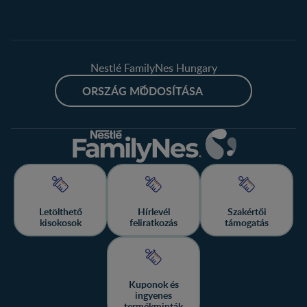
Nestlé FamilyNes Hungary
ORSZÁG MÓDOSÍTÁSA
Letölthető
Hírlevél
Szakértői
kisokosok
feliratkozás
támogatás
Kuponok és
ingyenes
termékminták