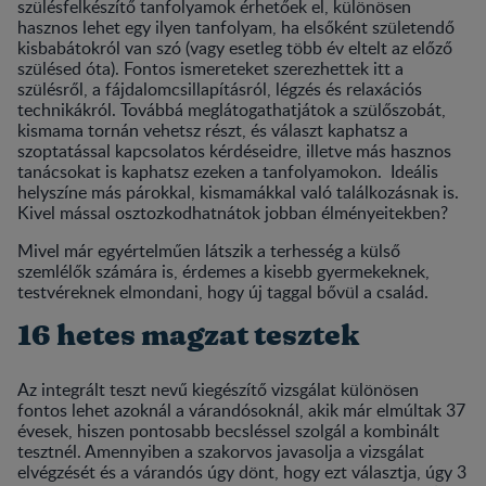
szülésfelkészítő tanfolyamok érhetőek el, különösen
hasznos lehet egy ilyen tanfolyam, ha elsőként születendő
kisbabátokról van szó (vagy esetleg több év eltelt az előző
szülésed óta). Fontos ismereteket szerezhettek itt a
szülésről, a fájdalomcsillapításról, légzés és relaxációs
technikákról. Továbbá meglátogathatjátok a szülőszobát,
kismama tornán vehetsz részt, és választ kaphatsz a
szoptatással kapcsolatos kérdéseidre, illetve más hasznos
tanácsokat is kaphatsz ezeken a tanfolyamokon. Ideális
helyszíne más párokkal, kismamákkal való találkozásnak is.
Kivel mással osztozkodhatnátok jobban élményeitekben?
Mivel már egyértelműen látszik a terhesség a külső
szemlélők számára is, érdemes a kisebb gyermekeknek,
testvéreknek elmondani, hogy új taggal bővül a család.
16 hetes magzat tesztek
Az integrált teszt nevű kiegészítő vizsgálat különösen
fontos lehet azoknál a várandósoknál, akik már elmúltak 37
évesek, hiszen pontosabb becsléssel szolgál a kombinált
tesztnél. Amennyiben a szakorvos javasolja a vizsgálat
elvégzését és a várandós úgy dönt, hogy ezt választja, úgy 3