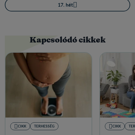
17. hét
Kapcsolódó cikkek
CIKK
TERHESSÉG
CIKK
TE