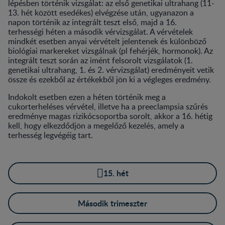
lépésben történik vizsgálat: az első genetikai ultrahang (11-
13. hét között esedékes) elvégzése után, ugyanazon a
napon történik az integrált teszt első, majd a 16.
terhességi héten a második vérvizsgálat. A vérvételek
mindkét esetben anyai vérvételt jelentenek és különböző
biológiai markereket vizsgálnak (pl fehérjék, hormonok). Az
integrált teszt során az imént felsorolt vizsgálatok (1.
genetikai ultrahang, 1. és 2. vérvizsgálat) eredményeit vetik
össze és ezekből az értékekből jön ki a végleges eredmény.
Indokolt esetben ezen a héten történik meg a
cukorterheléses vérvétel, illetve ha a preeclampsia szűrés
eredménye magas rizikócsoportba sorolt, akkor a 16. hétig
kell, hogy elkezdődjön a megelőző kezelés, amely a
terhesség legvégéig tart.
15. hét
Második trimeszter