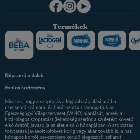
Termékek
Népszerű oldalak
Rólunk
Nestlé FamilyNes Club
Fontos közlemény
Kapcsolat
Regisztráció
Történetünk
Profilom
Hisszük, hogy a szoptatás a legjobb táplálási mód a
csecsemő számára, és határozottan támogatjuk az
Termékeink
Egészségügyi Világszervezet (WHO) ajánlását, amely a
Termék kereső
kizárólagos szoptatást (lehetőség szerint a születést követő
első órától) javasolja az élet első 6 hónapjában. A szoptatás
folytatása javasolt kétéves korig vagy akár tovább is, a hat
hónapos kortól bevezetésre kerülő kiegészítő (szilárd)