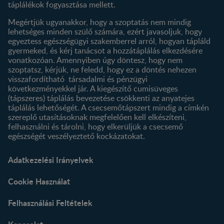
táplálékok fogyasztása mellett.
Megértjük ugyanakkor, hogy a szoptatás nem mindig
lehetséges minden szülő számára, ezért javasoljuk, hogy
egyeztess egészségügyi szakemberrel arról, hogyan tápláld
gyermeked, és kérj tanácsot a hozzátáplálás elkezdésére
vonatkozóan. Amennyiben úgy döntesz, hogy nem
szoptatsz, kérjük, ne feledd, hogy ez a döntés nehezen
visszafordítható társadalmi és pénzügyi
következményekkel jár. A kiegészítő cumisüveges
(tápszeres) táplálás bevezetése csökkenti az anyatejes
táplálás lehetőségét. A csecsemőtápszert mindig a címkén
szereplő utasításoknak megfelelően kell elkészíteni,
felhasználni és tárolni, hogy elkerüljük a csecsemő
egészségét veszélyeztető kockázatokat.
Adatkezelési Irányelvek
Cookie Használat
Felhasználási Feltételek