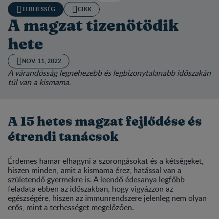
TERHESSÉG
CIKK
A magzat tizenötödik
hete
NOV. 11, 2022
A várandósság legnehezebb és legbizonytalanabb időszakán
túl van a kismama.
A 15 hetes magzat fejlődése és
étrendi tanácsok
Érdemes hamar elhagyni a szorongásokat és a kétségeket,
hiszen minden, amit a kismama érez, hatással van a
születendő gyermekre is. A leendő édesanya legfőbb
feladata ebben az időszakban, hogy vigyázzon az
egészségére, hiszen az immunrendszere jelenleg nem olyan
erős, mint a terhességet megelőzően.