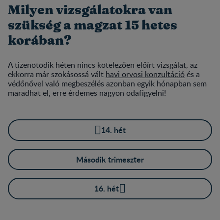
Milyen vizsgálatokra van
szükség a magzat 15 hetes
korában?
A tizenötödik héten nincs kötelezően előírt vizsgálat, az
ekkorra már szokásossá vált
havi orvosi konzultáció
és a
védőnővel való megbeszélés azonban egyik hónapban sem
maradhat el, erre érdemes nagyon odafigyelni!
14. hét
Második trimeszter
16. hét