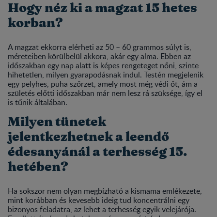
Hogy néz ki a magzat 15 hetes
korban?
A magzat ekkorra elérheti az 50 – 60 grammos súlyt is,
méreteiben körülbelül akkora, akár egy alma. Ebben az
időszakban egy nap alatt is képes rengeteget nőni, szinte
hihetetlen, milyen gyarapodásnak indul. Testén megjelenik
egy pelyhes, puha szőrzet, amely most még védi őt, ám a
születés előtti időszakban már nem lesz rá szüksége, így el
is tűnik általában.
Milyen tünetek
jelentkezhetnek a leendő
édesanyánál a terhesség 15.
hetében?
Ha sokszor nem olyan megbízható a kismama emlékezete,
mint korábban és kevesebb ideig tud koncentrálni egy
bizonyos feladatra, az lehet a terhesség egyik velejárója.