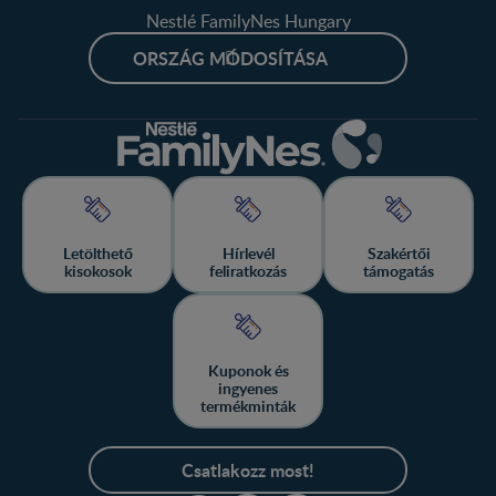
Nestlé FamilyNes Hungary
ORSZÁG MÓDOSÍTÁSA
Letölthető
Hírlevél
Szakértői
kisokosok
feliratkozás
támogatás
Kuponok és
ingyenes
termékminták
Csatlakozz most!