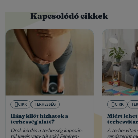
Kapcsolódó cikkek
CIKK
TERHESSÉG
CIKK
TE
Hány kilót hízhatok a
Miért lehet
terhesség alatt?
terhesvita
Örök kérdés a terhesség kapcsán:
A terhesvitam
túl kevés vagy túl sok? Fehéren-
rendszerint m