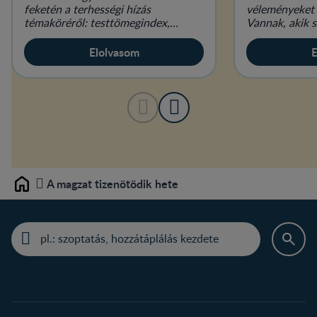
feketén a terhességi hízás
véleményeket 
témaköréről: testtömegindex,
Vannak, akik s
étkezés és életmód várandósan.
elengedhetetl
mások hallani 
Elolvasom
E
A magzat tizenötödik hete
Home