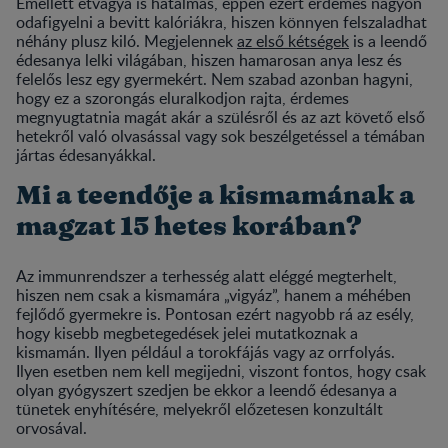
Emellett étvágya is hatalmas, éppen ezért érdemes nagyon
odafigyelni a bevitt kalóriákra, hiszen könnyen felszaladhat
néhány plusz kiló. Megjelennek
az első kétségek
is a leendő
édesanya lelki világában, hiszen hamarosan anya lesz és
felelős lesz egy gyermekért. Nem szabad azonban hagyni,
hogy ez a szorongás eluralkodjon rajta, érdemes
megnyugtatnia magát akár a szülésről és az azt követő első
hetekről való olvasással vagy sok beszélgetéssel a témában
jártas édesanyákkal.
Mi a teendője a kismamának a
magzat 15 hetes korában?
Az immunrendszer a terhesség alatt eléggé megterhelt,
hiszen nem csak a kismamára „vigyáz”, hanem a méhében
fejlődő gyermekre is. Pontosan ezért nagyobb rá az esély,
hogy kisebb megbetegedések jelei mutatkoznak a
kismamán. Ilyen például a torokfájás vagy az orrfolyás.
Ilyen esetben nem kell megijedni, viszont fontos, hogy csak
olyan gyógyszert szedjen be ekkor a leendő édesanya a
tünetek enyhítésére, melyekről előzetesen konzultált
orvosával.