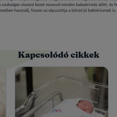
szükséges viszont kezet mosnod minden babaérintés előtt, és fe
esetben használj, hiszen az elpusztítja a bőröd jó baktériumait is.
Kapcsolódó cikkek