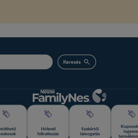
Kuponok
etölthető
Hírlevél
Szakértői
ingyen
isokosok
feliratkozás
támogatás
termékmi