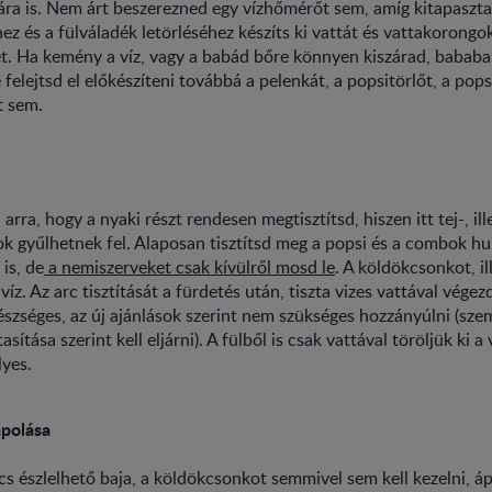
ására is. Nem árt beszerezned egy vízhőmérőt sem, amíg kitapaszt
hez és a fülváladék letörléséhez készíts ki vattát és vattakorongo
zet. Ha kemény a víz, vagy a babád bőre könnyen kiszárad, bababar
felejtsd el előkészíteni továbbá a pelenkát, a popsitörlőt, a pop
it sem.
 arra, hogy a nyaki részt rendesen megtisztítsd, hiszen itt tej-, ill
 gyűlhetnek fel. Alaposan tisztítsd meg a popsi és a combok hur
 is, de
a nemiszerveket csak kívülről mosd le
. A köldökcsonkot, i
víz. Az arc tisztítását a fürdetés után, tiszta vizes vattával végez
szséges, az új ajánlások szerint nem szükséges hozzányúlni (sze
asítása szerint kell eljárni). A fülből is csak vattával töröljük ki a
lyes.
polása
 észlelhető baja, a köldökcsonkot semmivel sem kell kezelni, áp