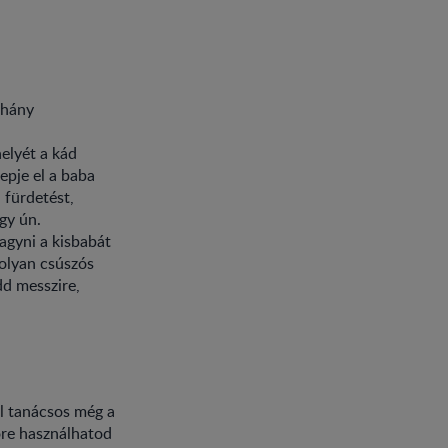
éhány
helyét a kád
epje el a baba
 fürdetést,
gy ún.
agyni a kisbabát
 olyan csúszós
dd messzire,
l tanácsos még a
lőre használhatod