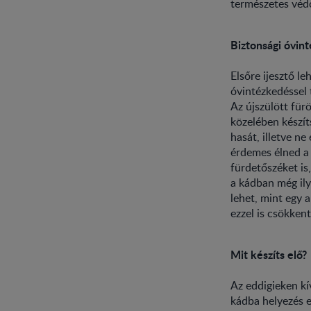
természetes védő
Biztonsági óvin
Elsőre ijesztő l
óvintézkedéssel 
Az újszülött fürö
közelében készít
hasát, illetve n
érdemes élned a 
fürdetőszéket is
a kádban még ily
lehet, mint egy 
ezzel is csökkent
Mit készíts elő?
Az eddigieken kí
kádba helyezés e