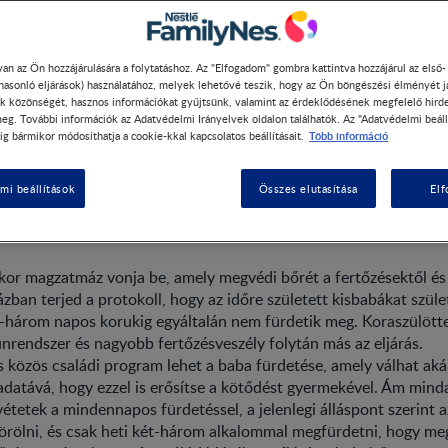
an az Ön hozzájárulására a folytatáshoz. Az "Elfogadom" gombra kattintva hozzájárul az első
 hasonló eljárások) használatához, melyek lehetővé teszik, hogy az Ön böngészési élményét j
fürdetése - tanácsok az újs
k közönségét, hasznos információkat gyűjtsünk, valamint az érdeklődésének megfelelő hird
eg. További információk az Adatvédelmi Irányelvek oldalon találhatók. Az "Adatvédelmi beáll
iája kapcsán
Több információ
ig bármikor módosíthatja a cookie-kkal kapcsolatos beállításait.
mi beállítások
Összes elutasítása
El
ürdesd az újszülöttet?
kor magzatmáz vonja be, amely megvédi bőrét a fertőzésektől és 
zban terjed a protokoll, hogy az időre született kisbabákat szül
t-három napos korukig egyáltalán nem fürdetik meg. Koraszülött
rendszer és nagyobb fertőzésveszély folytán más az eljárás.
 közös családi program lehet a baba fürdetése, amely válhat ak
adatává, hogy ezzel is erősítse a kötődést gyermekével. Ám mind
étetek a mindennapos fürdetéssel, a jelenlegi álláspont szerint a
örölni, és csak heti két-három alkalommal megfürdetni, hogy me