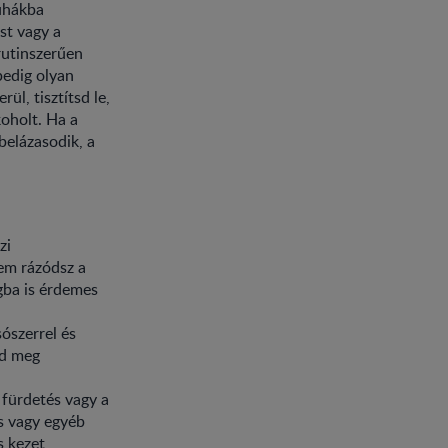
ruhákba
st vagy a
 rutinszerűen
pedig olyan
ül, tisztítsd le,
koholt. Ha a
belázasodik, a
zi
nem rázódsz a
gba is érdemes
ószerrel és
sd meg
t fürdetés vagy a
s vagy egyéb
s kezet