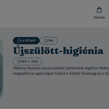

Vásárlás
0-4 HÓNAP
CIKK
Újszülött-higiénia
SZEP. 1, 2020
Néhány hasznos tanácsunkkal szeretnénk segíteni Neked 
megtaláld az egészséges határt a túlzott tisztaság és a t