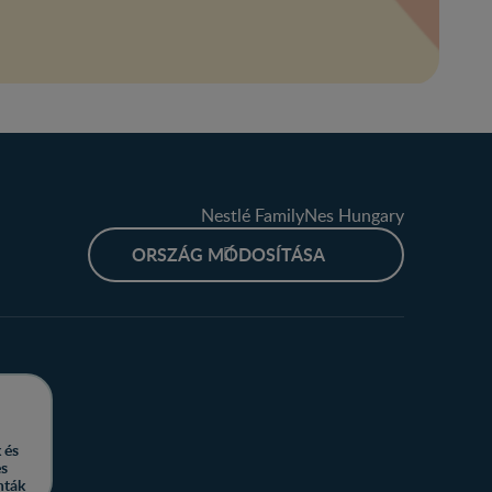
Nestlé FamilyNes Hungary
ORSZÁG MÓDOSÍTÁSA
 és
es
nták