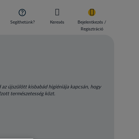

Segíthetünk?
Keresés
Bejelentkezés /
Regisztráció
az újszülött kisbabád higiéniája kapcsán, hogy
úlzott természetesség közt.