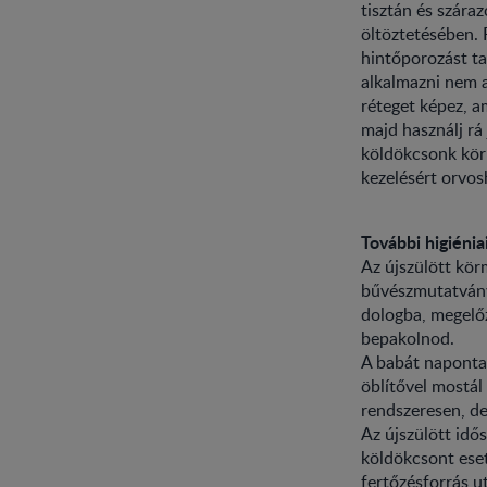
tisztán és szára
öltöztetésében. 
hintőporozást ta
alkalmazni nem a
réteget képez, am
majd használj rá
köldökcsonk körn
kezelésért orvosh
További higiénia
Az újszülött kör
bűvészmutatvány,
dologba, megelőz
bepakolnod.
A babát naponta 
öblítővel mostál 
rendszeresen, de
Az újszülött idős
köldökcsont eset
fertőzésforrás u