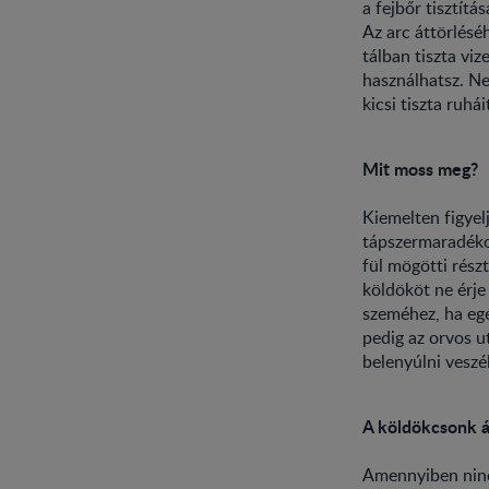
a fejbőr tisztít
Az arc áttörlésé
tálban tiszta vi
használhatsz. Ne 
kicsi tiszta ruhá
Mit moss meg?
Kiemelten figyelj
tápszermaradékok
fül mögötti részt
köldököt ne érje 
szeméhez, ha egé
pedig az orvos ut
belenyúlni veszé
A köldökcsonk á
Amennyiben nincs