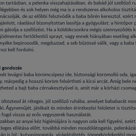
zon tartásban, a pelenka visszahajtásában, és babád jól szellőző 
Régebben és sok helyen még ma is a rendszeres alkoholos tisztítá
nácsolják, de az előbbi felszívódik a baba bőrén keresztül, ezért
jánlott, ráadásul bizonyítottan lassítja a gyógyulást; a hintőpor 
i gátolja a szellőzést. Ha a köldökcsonkra mégis szennyeződés ker
 jódmentes fertőtlenítő sprayt, vagy ennek hiányában esetileg al
yéke bepirosodik, megduzzad, a seb bűzössé válik, vagy a baba 
oz kell fordulni.
i gondozás
mét levágni baba körömcsipesz ide, biztonsági körömolló oda, iga
 márpedig a hosszú köröm felsértheti a kicsi arcát. Amíg bele 
heted a bajt baba cérnakesztyűvel is, amit már a kórházi csoma
öltöztesd át réteges, jól szellőző ruhába, amelyet bababarát mos
ki. Ágyneműjét, játékait és minden érintkezési felületet is tisztít
 fogd vissza az erős vegyszerek használatát.
zakban az anyai kéz higiéniájára is nagyon oda kell figyelni, ezér
leges ellátása előtt, továbbá minden mosdólátogatás, pelenkázá
tán is (pl.: kutyasimogatás, virágátültetés, tömegközlekedés) mos