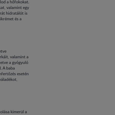
alod a hőfokokat.
kat, valamint egy
át hidratálót is
sikrémet és a
etve
káit, valamint a
lletve a gyógyuló
d. A baba
mfertőzés esetén
 váladékot,
olása kimerül a