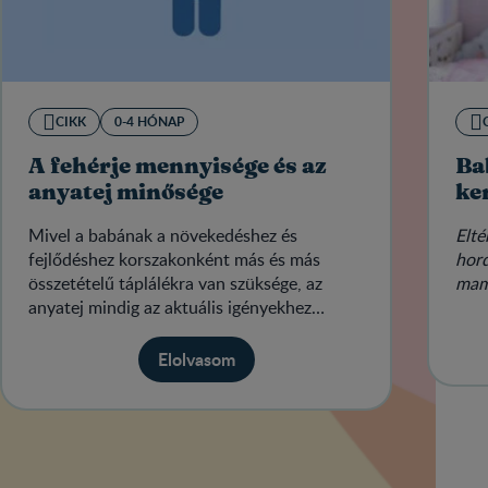
CIKK
0-4 HÓNAP
A fehérje mennyisége és az
Ba
anyatej minősége
ke
Mivel a babának a növekedéshez és
Elté
fejlődéshez korszakonként más és más
hord
összetételű táplálékra van szüksége, az
mam
anyatej mindig az aktuális igényekhez
igazodik.
Elolvasom