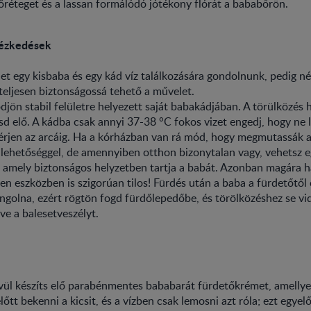
réteget és a lassan formálódó jótékony flórát a bababőrön.
tézkedések
ehet egy kisbaba és egy kád víz találkozására gondolnunk, pedig n
teljesen biztonságossá tehető a művelet.
djön stabil felületre helyezett saját babakádjában. A törülközés 
sd elő. A kádba csak annyi 37-38 °C fokos vizet engedj, hogy ne l
e érjen az arcáig. Ha a kórházban van rá mód, hogy megmutassák a
lehetőséggel, de amennyiben otthon bizonytalan vagy, vehetsz e
, amely biztonságos helyzetben tartja a babát. Azonban magára h
en eszközben is szigorúan tilos! Fürdés után a baba a fürdetőtől
angolna, ezért rögtön fogd fürdőlepedőbe, és törölközéshez se vi
ve a balesetveszélyt.
vül készíts elő parabénmentes bababarát fürdetőkrémet, amellye
lőtt bekenni a kicsit, és a vízben csak lemosni azt róla; ezt egye