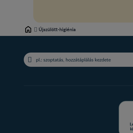
Újszülött-higiénia
Home
L
k