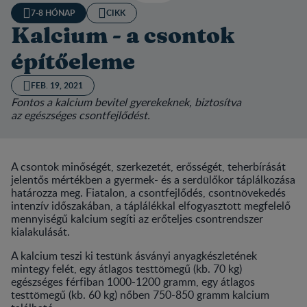
7-8 HÓNAP
CIKK
Kalcium - a csontok
építőeleme
FEB. 19, 2021
Fontos a kalcium bevitel gyerekeknek, biztosítva
az egészséges csontfejlődést.
A csontok minőségét, szerkezetét, erősségét, teherbírását
jelentős mértékben a gyermek- és a serdülőkor táplálkozása
határozza meg. Fiatalon, a csontfejlődés, csontnövekedés
intenzív időszakában, a táplálékkal elfogyasztott megfelelő
mennyiségű kalcium segíti az erőteljes csontrendszer
kialakulását.
A kalcium teszi ki testünk ásványi anyagkészletének
mintegy felét, egy átlagos testtömegű (kb. 70 kg)
egészséges férfiban 1000-1200 gramm, egy átlagos
testtömegű (kb. 60 kg) nőben 750-850 gramm kalcium