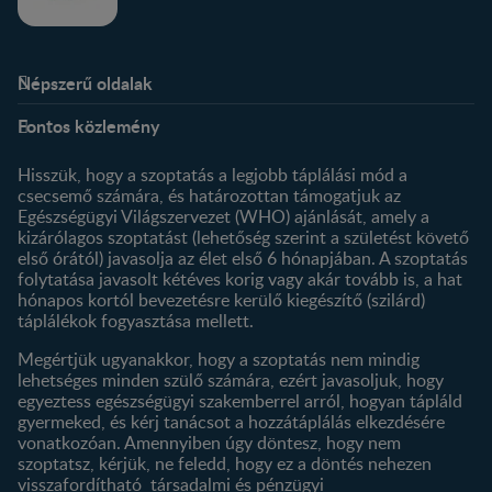
Népszerű oldalak
Rólunk
Nestlé FamilyNes Club
Fontos közlemény
Kapcsolat
Regisztráció
Történetünk
Profilom
Hisszük, hogy a szoptatás a legjobb táplálási mód a
csecsemő számára, és határozottan támogatjuk az
Termékeink
Egészségügyi Világszervezet (WHO) ajánlását, amely a
Termék kereső
kizárólagos szoptatást (lehetőség szerint a születést követő
első órától) javasolja az élet első 6 hónapjában. A szoptatás
folytatása javasolt kétéves korig vagy akár tovább is, a hat
hónapos kortól bevezetésre kerülő kiegészítő (szilárd)
táplálékok fogyasztása mellett.
Megértjük ugyanakkor, hogy a szoptatás nem mindig
lehetséges minden szülő számára, ezért javasoljuk, hogy
egyeztess egészségügyi szakemberrel arról, hogyan tápláld
gyermeked, és kérj tanácsot a hozzátáplálás elkezdésére
vonatkozóan. Amennyiben úgy döntesz, hogy nem
szoptatsz, kérjük, ne feledd, hogy ez a döntés nehezen
visszafordítható társadalmi és pénzügyi