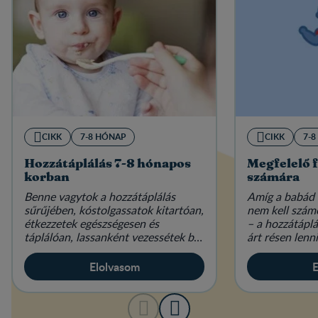
CIKK
7-8 HÓNAP
CIKK
7-
Hozzátáplálás 7-8 hónapos
Megfelelő f
korban
számára
Benne vagytok a hozzátáplálás
Amíg a babád c
sűrűjében, kóstolgassatok kitartóan,
nem kell szám
étkezzetek egészségesen és
– a hozzátápl
táplálóan, lassanként vezessétek be
árt résen lenni
a glutént.
figyelned!
Elolvasom
E