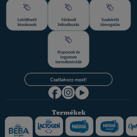
Letölthető
Hírlevél
Szakértői
kisokosok
feliratkozás
támogatás
Kuponok és
ingyenes
termékminták
Csatlakozz most!
Termékek