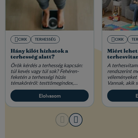
CIKK
TERHESSÉG
CIKK
TE
Hány kilót hízhatok a
Miért lehet
terhesség alatt?
terhesvita
Örök kérdés a terhesség kapcsán:
A terhesvitam
túl kevés vagy túl sok? Fehéren-
rendszerint m
feketén a terhességi hízás
véleményeket 
témaköréről: testtömegindex,
Vannak, akik s
étkezés és életmód várandósan.
elengedhetetl
mások hallani 
Elolvasom
E