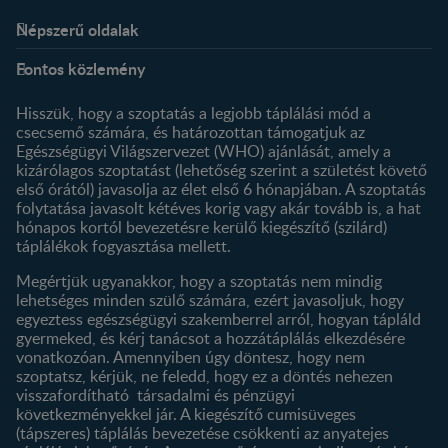
Népszerű oldalak
Rólunk
Nestlé FamilyNes Club
Fontos közlemény
Kapcsolat
Regisztráció
Történetünk
Profilom
Hisszük, hogy a szoptatás a legjobb táplálási mód a
csecsemő számára, és határozottan támogatjuk az
Termékeink
Egészségügyi Világszervezet (WHO) ajánlását, amely a
Termék kereső
kizárólagos szoptatást (lehetőség szerint a születést követő
első órától) javasolja az élet első 6 hónapjában. A szoptatás
folytatása javasolt kétéves korig vagy akár tovább is, a hat
hónapos kortól bevezetésre kerülő kiegészítő (szilárd)
táplálékok fogyasztása mellett.
Megértjük ugyanakkor, hogy a szoptatás nem mindig
lehetséges minden szülő számára, ezért javasoljuk, hogy
egyeztess egészségügyi szakemberrel arról, hogyan tápláld
gyermeked, és kérj tanácsot a hozzátáplálás elkezdésére
vonatkozóan. Amennyiben úgy döntesz, hogy nem
szoptatsz, kérjük, ne feledd, hogy ez a döntés nehezen
visszafordítható társadalmi és pénzügyi
következményekkel jár. A kiegészítő cumisüveges
(tápszeres) táplálás bevezetése csökkenti az anyatejes