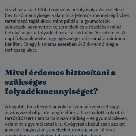
A vízháztartást több tényező is befolyásolja. Az ételekkel
bevitt só mennyisége, valamint a jelentős mennyiségű vizet
tartalmazó táplálékok, mint például a gyümölcsök,
zöldségek, savanyított tejtermékek és a főzelékek mind
befolyásolják a folyadékháztartás aktuális összetételét. A
napi folyadékbevitel egy egészséges nő számára minimum
két liter. Ez egy kismama esetében 2-3 dl-rel nő meg a
terhesség alatt.
Mivel érdemes biztosítani a
szükséges
folyadékmennyiséget?
A legjobb, ha a leendő anyuka a szomját ivóvízzel vagy
ásványvízzel oltja, de megfelelőek a hozzáadott cukrot és
tartósítószert nem tartalmazó zöldség – és gyümölcslevek,
valamint a gyümölcsteák is. Gyógyteák közül csak azokat
javasolt fogyasztani, amelyeket orvos javasol, illetve
amelyeknek a címkéjén fel van tüntetve, hogy