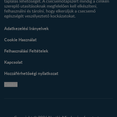
táplálás lehetőségét. A csecsemőtápszert mindig a címkén
szereplő utasításoknak megfelelően kell elkészíteni,
felhasználni és tárolni, hogy elkerüljük a csecsemő
egészségét veszélyeztető kockázatokat.
Adatkezelési Irányelvek
Cookie Használat
Felhasználási Feltételek
Kapcsolat
Hozzáférhetőségi nyilatkozat
Cookie