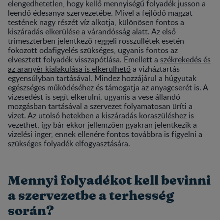
elengedhetetlen, hogy kellő mennyiségű folyadék jusson a
leendő édesanya szervezetébe. Mivel a fejlődő magzat
testének nagy részét víz alkotja, különösen fontos a
kiszáradás elkerülése a várandósság alatt. Az első
trimeszterben jelentkező reggeli rosszullétek esetén
fokozott odafigyelés szükséges, ugyanis fontos az
elvesztett folyadék visszapótlása. Emellett a
székrekedés és
az aranyér kialakulása is elkerülhető
a vízháztartás
egyensúlyban tartásával. Mindez hozzájárul a húgyutak
egészséges működéséhez és támogatja az anyagcserét is. A
vizesedést is segít elkerülni, ugyanis a vese állandó
mozgásban tartásával a szervezet folyamatosan üríti a
vizet. Az utolsó hetekben a kiszáradás koraszüléshez is
vezethet, így bár ekkor jellemzően gyakran jelentkezik a
vizelési inger, ennek ellenére fontos továbbra is figyelni a
szükséges folyadék elfogyasztására.
Mennyi folyadékot kell bevinni
a szervezetbe a terhesség
során?