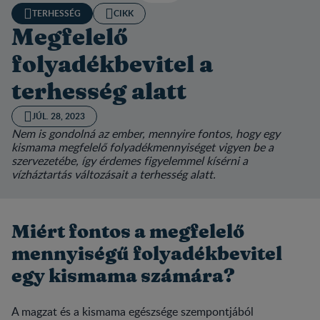
TERHESSÉG
CIKK
Megfelelő
folyadékbevitel a
terhesség alatt
JÚL. 28, 2023
Nem is gondolná az ember, mennyire fontos, hogy egy
kismama megfelelő folyadékmennyiséget vigyen be a
szervezetébe, így érdemes figyelemmel kísérni a
vízháztartás változásait a terhesség alatt.
Miért fontos a megfelelő
mennyiségű folyadékbevitel
egy kismama számára?
A magzat és a kismama egészsége szempontjából