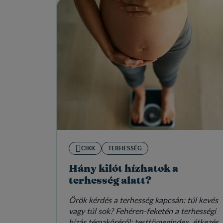
CIKK
TERHESSÉG
Hány kilót hízhatok a
terhesség alatt?
Örök kérdés a terhesség kapcsán: túl kevés
vagy túl sok? Fehéren-feketén a terhességi
hízás témaköréről: testtömegindex, étkezés