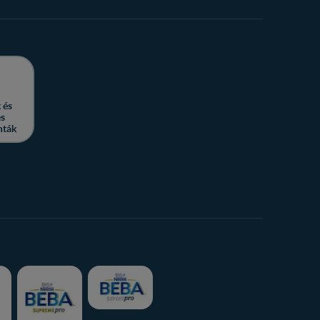
 és
es
nták