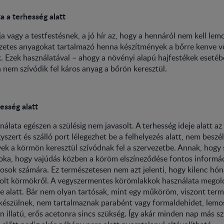
a a terhesség alatt
a vagy a testfestésnek, a jó hír az, hogy a hennáról nem kell le
szetes anyagokat tartalmazó henna készítmények a bőrre kenve v
. Ezek használatával – ahogy a növényi alapú hajfestékek esetéb
 nem szívódik fel káros anyag a bőrön keresztül.
sség alatt
lata egészen a szülésig nem javasolt. A terhesség ideje alatt az
szert és szálló port lélegezhet be a felhelyezés alatt, nem beszé
ek a körmön keresztül szívódnak fel a szervezetbe. Annak, hogy
 oka, hogy vajúdás közben a köröm elszíneződése fontos informá
vosok számára. Ez természetesen nem azt jelenti, hogy kilenc hóna
lt körmökről. A vegyszermentes körömlakkok használata megold
e alatt. Bár nem olyan tartósak, mint egy műköröm, viszont ter
készülnek, nem tartalmaznak parabént vagy formaldehidet, lem
n illatú, erős acetonra sincs szükség. Így akár minden nap más sz