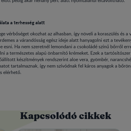
 előtt pedig akár néhány perc alatt nyomtalanul eltávolítható.
lata a terhesség alatt
ge vérbőséget okozhat az alhasban, így növeli a koraszülés és a 
érdemes a várandósság egész ideje alatt hanyagolni ezt a tevéken
 esni. Ha nem szeretnél lemondani a csokoládé színű bőrről erre
ni a természetes alapú önbarnító krémeket. Ezek a tartósítószer
lőállított készítmények rendszerint aloe vera, gyömbér, narancsh
natot tartalmaznak, így nem szívódnak fel káros anyagok a bőrön 
s elérhető.
Kapcsolódó cikkek