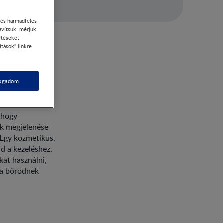
- és harmadfeles
avítsuk, mérjük
etéseket
ítások" linkre
fogadom
 hogy
ek megjelenése
 Egy kozmetikus,
d a kezeléshez.
at használni,
i a bőrödnek