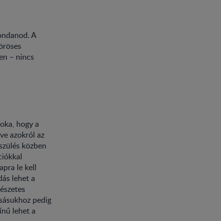
mondanod. A
öröses
en – nincs
 oka, hogy a
lve azokról az
 szülés közben
ciókkal
pra le kell
ás lehet a
mészetes
osásukhoz pedig
ínű lehet a