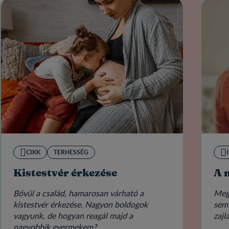
CIKK
TERHESSÉG
Kistestvér érkezése
A 
Bővül a család, hamarosan várható a
Meg
kistestvér érkezése. Nagyon boldogok
sem 
vagyunk, de hogyan reagál majd a
zajl
nagyobbik gyermekem?