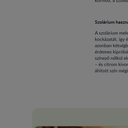
körmöd, a szülés
Szolárium haszná
A szolárium mele
kockázatát, így 
azonban kétségbe
érdemes kipróbál
színező nélkül e
– és citrom kivo
áhított szín mégi