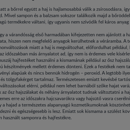
att a bőrrel együtt a haj is hajlamosabbá válik a zsírosodásra, íg
 Mivel sampon és a balzsam sokszor találkozik majd a bőrödde
gú termékekre váltani, így ugyanis nem szívódik fel káros anyag
gy a várandósság első harmadában kifejezetten nem ajánlott a ha
ata, hiszen nem megfelelő anyagok kerülhetnek a véráramba. A t
nváltozások miatt a haj is megváltozhat, előfordulhat például,
az időszakban más árnyalatot ad, így nem is érdemes vele kísérle
záj hajfestéket használni a kismamának például az ősz hajszála
pú készítmények mellett érdemes dönteni. Ezek a festékek nem t
vényi alapúak és nincs bennük hidrogén – peroxid. A legtöbb ilye
t és tölgyfakérget tartalmaz. Természetesen emiatt kevésbé tartó
 változásokat elérni, például nem lehet barnából szőke hajat varáz
k az ősz hajszálakat és néhány árnyalatot tudnak változtatni a haj
emes erre az időszakra hajcsavarókra vagy hajsütő vasra cserélni
y a hajad a természetes alapanyagú kozmetikumoknak köszönhet
dezni és egészségesebb is lesz. Emiatt sok kismama a szülést kö
n használt samponra és hajfestékre.