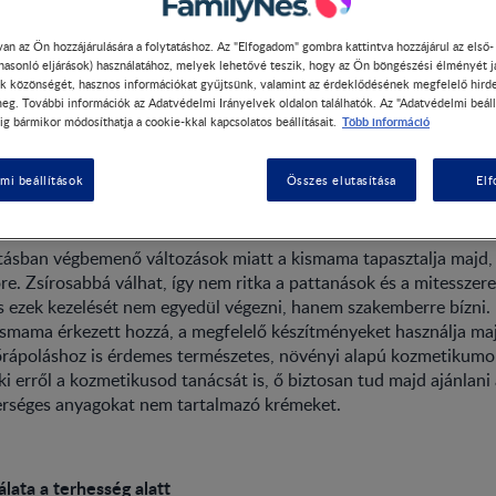
an az Ön hozzájárulására a folytatáshoz. Az "Elfogadom" gombra kattintva hozzájárul az első
 hasonló eljárások) használatához, melyek lehetővé teszik, hogy az Ön böngészési élményét j
k közönségét, hasznos információkat gyűjtsünk, valamint az érdeklődésének megfelelő hird
eg. További információk az Adatvédelmi Irányelvek oldalon találhatók. Az "Adatvédelmi beáll
ama és a kozmetikai szerek
Több információ
ig bármikor módosíthatja a cookie-kkal kapcsolatos beállításait.
lata várandósság alatt
mi beállítások
Összes elutasítása
El
ásban végbemenő változások miatt a kismama tapasztalja majd,
re. Zsírosabbá válhat, így nem ritka a pattanások és a mitesszer
 ezek kezelését nem egyedül végezni, hanem szakemberre bízni.
ismama érkezett hozzá, a megfelelő készítményeket használja maj
rápoláshoz is érdemes természetes, növényi alapú kozmetikumok
i erről a kozmetikusod tanácsát is, ő biztosan tud majd ajánlan
erséges anyagokat nem tartalmazó krémeket.
lata a terhesség alatt