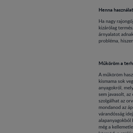
Henna használat
Ha nagy rajongój
kizárólag termé
árnyalatot adnak
probléma, hiszen
Műköröm a terhe
A műköröm haszná
kismama sok vegy
anyagokról, mely
sem javasolt, az
szolgálhat az or
mondanod az ápo
várandósság idej
alapanyagokból 
még a kellemetle