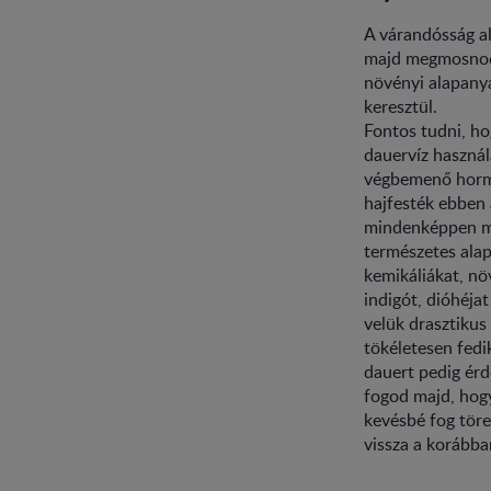
A várandósság al
majd megmosnod.
növényi alapanya
keresztül.
Fontos tudni, ho
dauervíz használ
végbemenő hormo
hajfesték ebben 
mindenképpen mus
természetes ala
kemikáliákat, nö
indigót, dióhéja
velük drasztikus
tökéletesen fedi
dauert pedig érd
fogod majd, hog
kevésbé fog töre
vissza a korábba