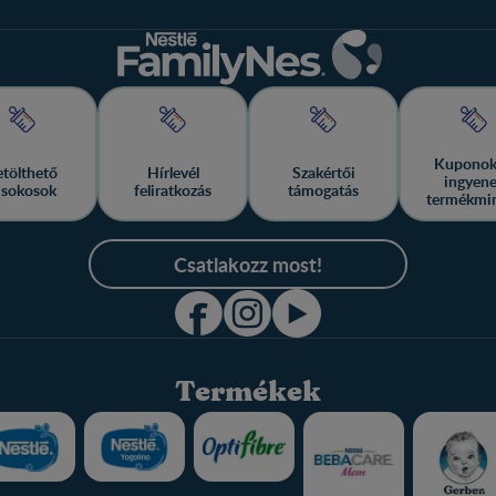
Kuponok
etölthető
Hírlevél
Szakértői
ingyen
isokosok
feliratkozás
támogatás
termékmi
Csatlakozz most!
Termékek