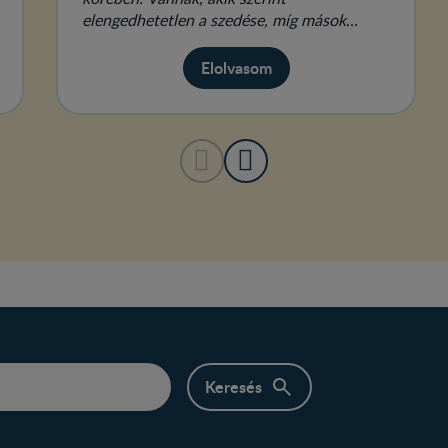
elengedhetetlen a szedése, míg mások
hallani sem akarnak róla.
Elolvasom