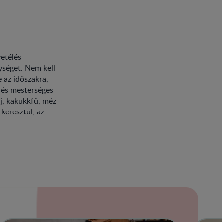
vetélés
ységet. Nem kell
 az időszakra,
 és mesterséges
éj, kakukkfű, méz
keresztül, az