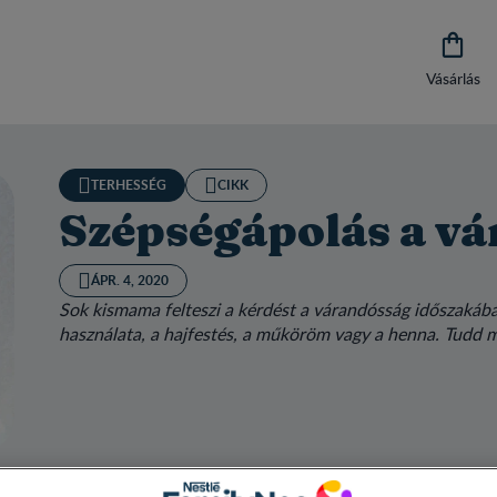

Vásárlás
TERHESSÉG
CIKK
Szépségápolás a vá
ÁPR. 4, 2020
Sok kismama felteszi a kérdést a várandósság időszakába
használata, a hajfestés, a műköröm vagy a henna. Tudd 