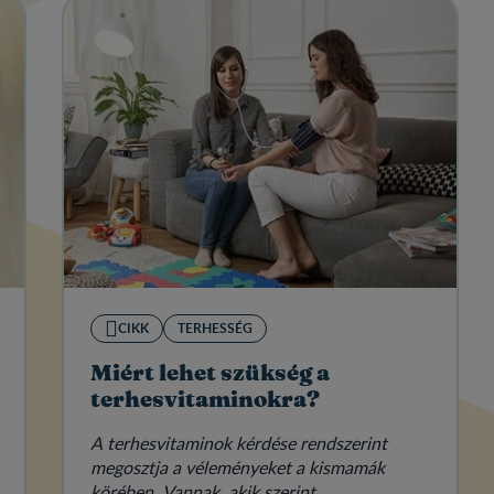
CIKK
TERHESSÉG
Miért lehet szükség a
terhesvitaminokra?
A terhesvitaminok kérdése rendszerint
megosztja a véleményeket a kismamák
körében. Vannak, akik szerint