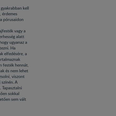
y gyakrabban kell
l, érdemes
 a pórusaidon
jfesték vagy a
erhesség alatt
 hogy ugyanaz a
tezni. Ha
k elfedésére, a
artalmaznak
n festék hennát,
sak és nem lehet
solni, viszont
 színén. A
. Tapasztalni
ően sokkal
vetően sem vált