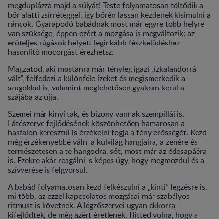
megduplázza majd a súlyát! Teste folyamatosan töltődik a
bőr alatti zsírréteggel, így bőrén lassan kezdenek kisimulni a
ráncok. Gyarapodó babádnak most már egyre több helyre
van szüksége, éppen ezért a mozgása is megváltozik: az
erőteljes rúgások helyett leginkább fészkelődéshez
hasonlító mocorgást érezhetsz.
Magzatod, aki mostanra már tényleg igazi „ízkalandorrá
vált”, felfedezi a különféle ízeket és megismerkedik a
szagokkal is, valamint meglehetősen gyakran kerül a
szájába az ujja.
Szemei már kinyíltak, és bizony vannak szempillái is.
Látószerve fejlődésének köszönhetően hamarosan a
hasfalon keresztül is érzékelni fogja a fény erősségét. Kezd
még érzékenyebbé válni a külvilág hangjaira, a zenére és
természetesen a te hangodra, sőt, most már az édesapáéra
is. Ezekre akár reagálni is képes úgy, hogy megmozdul és a
szívverése is felgyorsul.
A babád folyamatosan kezd felkészülni a „kinti” légzésre is,
mi több, az ezzel kapcsolatos mozgásai már szabályos
ritmust is követnek. A légzőszervei ugyan ekkorra
kifejlődtek, de még azért éretlenek. Hitted volna, hogy a