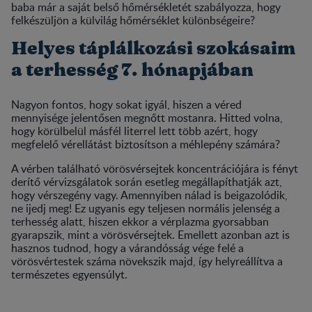
baba már a saját belső hőmérsékletét szabályozza, hogy
felkészüljön a külvilág hőmérséklet különbségeire?
Helyes táplálkozási szokásaim
a terhesség 7. hónapjában
Nagyon fontos, hogy sokat igyál, hiszen a véred
mennyisége jelentősen megnőtt mostanra. Hitted volna,
hogy körülbelül másfél literrel lett több azért, hogy
megfelelő vérellátást biztosítson a méhlepény számára?
A vérben található vörösvérsejtek koncentrációjára is fényt
derítő vérvizsgálatok során esetleg megállapíthatják azt,
hogy vérszegény vagy. Amennyiben nálad is beigazolódik,
ne ijedj meg! Ez ugyanis egy teljesen normális jelenség a
terhesség alatt, hiszen ekkor a vérplazma gyorsabban
gyarapszik, mint a vörösvérsejtek. Emellett azonban azt is
hasznos tudnod, hogy a várandósság vége felé a
vörösvértestek száma növekszik majd, így helyreállítva a
természetes egyensúlyt.