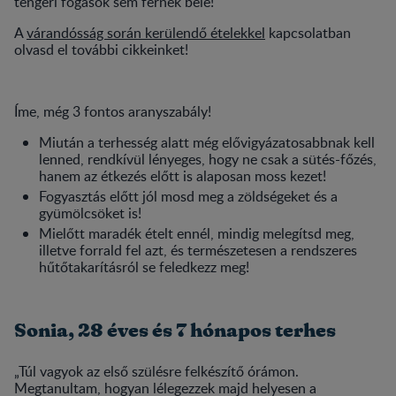
tengeri fogások sem férnek bele!
A
várandósság során kerülendő ételekkel
kapcsolatban
olvasd el további cikkeinket!
Íme, még 3 fontos aranyszabály!
Miután a terhesség alatt még elővigyázatosabbnak kell
lenned, rendkívül lényeges, hogy ne csak a sütés-főzés,
hanem az étkezés előtt is alaposan moss kezet!
Fogyasztás előtt jól mosd meg a zöldségeket és a
gyümölcsöket is!
Mielőtt maradék ételt ennél, mindig melegítsd meg,
illetve forrald fel azt, és természetesen a rendszeres
hűtőtakarításról se feledkezz meg!
Sonia, 28 éves és 7 hónapos terhes
„Túl vagyok az első szülésre felkészítő órámon.
Megtanultam, hogyan lélegezzek majd helyesen a