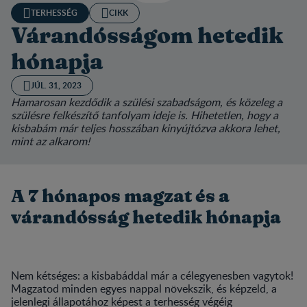
TERHESSÉG
CIKK
Várandósságom hetedik
hónapja
JÚL. 31, 2023
Hamarosan kezdődik a szülési szabadságom, és közeleg a
szülésre felkészítő tanfolyam ideje is. Hihetetlen, hogy a
kisbabám már teljes hosszában kinyújtózva akkora lehet,
mint az alkarom!
A 7 hónapos magzat és a
várandósság hetedik hónapja
Nem kétséges: a kisbabáddal már a célegyenesben vagytok!
Magzatod minden egyes nappal növekszik, és képzeld, a
jelenlegi állapotához képest a terhesség végéig