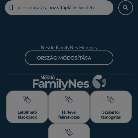
Nestlé FamilyNes Hungary
ORSZÁG MÓDOSÍTÁSA
Letölthető
Hírlevél
Szakértői
kisokosok
feliratkozás
támogatás