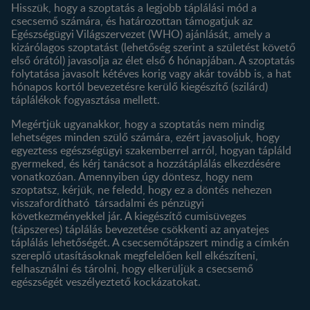
Hisszük, hogy a szoptatás a legjobb táplálási mód a
csecsemő számára, és határozottan támogatjuk az
Termékeink
Egészségügyi Világszervezet (WHO) ajánlását, amely a
Termék kereső
kizárólagos szoptatást (lehetőség szerint a születést követő
első órától) javasolja az élet első 6 hónapjában. A szoptatás
folytatása javasolt kétéves korig vagy akár tovább is, a hat
hónapos kortól bevezetésre kerülő kiegészítő (szilárd)
táplálékok fogyasztása mellett.
Megértjük ugyanakkor, hogy a szoptatás nem mindig
lehetséges minden szülő számára, ezért javasoljuk, hogy
egyeztess egészségügyi szakemberrel arról, hogyan tápláld
gyermeked, és kérj tanácsot a hozzátáplálás elkezdésére
vonatkozóan. Amennyiben úgy döntesz, hogy nem
szoptatsz, kérjük, ne feledd, hogy ez a döntés nehezen
visszafordítható társadalmi és pénzügyi
következményekkel jár. A kiegészítő cumisüveges
(tápszeres) táplálás bevezetése csökkenti az anyatejes
táplálás lehetőségét. A csecsemőtápszert mindig a címkén
szereplő utasításoknak megfelelően kell elkészíteni,
felhasználni és tárolni, hogy elkerüljük a csecsemő
egészségét veszélyeztető kockázatokat.