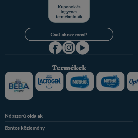
Kuponok és
ingyenes
termékminták
Csatlakozz most!
Termékek
Népszerű oldalak
Rólunk
Nestlé FamilyNes Club
Fontos közlemény
Kapcsolat
Regisztráció
Történetünk
Profilom