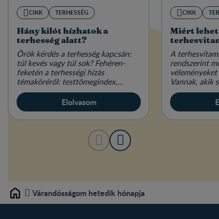
CIKK
TERHESSÉG
CIKK
TE
Hány kilót hízhatok a
Miért lehet
terhesség alatt?
terhesvita
Örök kérdés a terhesség kapcsán:
A terhesvitam
túl kevés vagy túl sok? Fehéren-
rendszerint m
feketén a terhességi hízás
véleményeket 
témaköréről: testtömegindex,
Vannak, akik s
étkezés és életmód várandósan.
elengedhetetl
mások hallani 
Elolvasom
E
Várandósságom hetedik hónapja
Home