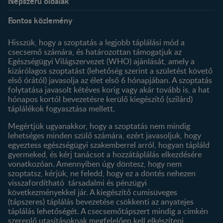
Népszerű oldalak
Rólunk
Nestlé FamilyNes Club
Fontos közlemény
Kapcsolat
Regisztráció
Történetünk
Profilom
Hisszük, hogy a szoptatás a legjobb táplálási mód a
csecsemő számára, és határozottan támogatjuk az
Termékeink
Egészségügyi Világszervezet (WHO) ajánlását, amely a
Termék kereső
kizárólagos szoptatást (lehetőség szerint a születést követő
első órától) javasolja az élet első 6 hónapjában. A szoptatás
folytatása javasolt kétéves korig vagy akár tovább is, a hat
hónapos kortól bevezetésre kerülő kiegészítő (szilárd)
táplálékok fogyasztása mellett.
Megértjük ugyanakkor, hogy a szoptatás nem mindig
lehetséges minden szülő számára, ezért javasoljuk, hogy
egyeztess egészségügyi szakemberrel arról, hogyan tápláld
gyermeked, és kérj tanácsot a hozzátáplálás elkezdésére
vonatkozóan. Amennyiben úgy döntesz, hogy nem
szoptatsz, kérjük, ne feledd, hogy ez a döntés nehezen
visszafordítható társadalmi és pénzügyi
következményekkel jár. A kiegészítő cumisüveges
(tápszeres) táplálás bevezetése csökkenti az anyatejes
táplálás lehetőségét. A csecsemőtápszert mindig a címkén
szereplő utasításoknak megfelelően kell elkészíteni,