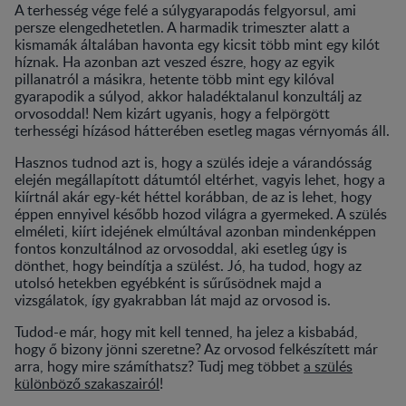
A terhesség vége felé a súlygyarapodás felgyorsul, ami
persze elengedhetetlen. A harmadik trimeszter alatt a
kismamák általában havonta egy kicsit több mint egy kilót
híznak. Ha azonban azt veszed észre, hogy az egyik
pillanatról a másikra, hetente több mint egy kilóval
gyarapodik a súlyod, akkor haladéktalanul konzultálj az
orvosoddal! Nem kizárt ugyanis, hogy a felpörgött
terhességi hízásod hátterében esetleg magas vérnyomás áll.
Hasznos tudnod azt is, hogy a szülés ideje a várandósság
elején megállapított dátumtól eltérhet, vagyis lehet, hogy a
kiírtnál akár egy-két héttel korábban, de az is lehet, hogy
éppen ennyivel később hozod világra a gyermeked. A szülés
elméleti, kiírt idejének elmúltával azonban mindenképpen
fontos konzultálnod az orvosoddal, aki esetleg úgy is
dönthet, hogy beindítja a szülést. Jó, ha tudod, hogy az
utolsó hetekben egyébként is sűrűsödnek majd a
vizsgálatok, így gyakrabban lát majd az orvosod is.
Tudod-e már, hogy mit kell tenned, ha jelez a kisbabád,
hogy ő bizony jönni szeretne? Az orvosod felkészített már
arra, hogy mire számíthatsz? Tudj meg többet
a szülés
különböző szakaszairól
!