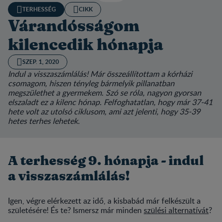
TERHESSÉG
CIKK
Várandósságom
kilencedik hónapja
SZEP. 1, 2020
Indul a visszaszámlálás! Már összeállítottam a kórházi
csomagom, hiszen tényleg bármelyik pillanatban
megszülethet a gyermekem. Szó se róla, nagyon gyorsan
elszaladt ez a kilenc hónap. Felfoghatatlan, hogy már 37-41
hete volt az utolsó ciklusom, ami azt jelenti, hogy 35-39
hetes terhes lehetek.
A terhesség 9. hónapja - indul
a visszaszámlálás!
Igen, végre elérkezett az idő, a kisbabád már felkészült a
születésére! És te? Ismersz már minden
szülési alternatívát
?