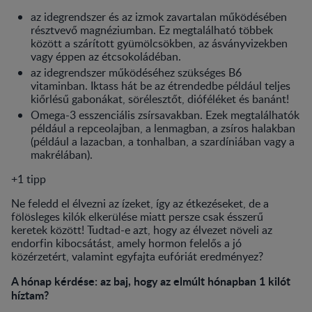
az idegrendszer és az izmok zavartalan működésében
résztvevő magnéziumban. Ez megtalálható többek
között a szárított gyümölcsökben, az ásványvizekben
vagy éppen az étcsokoládéban.
az idegrendszer működéséhez szükséges B6
vitaminban. Iktass hát be az étrendedbe például teljes
kiőrlésű gabonákat, sörélesztőt, dióféléket és banánt!
Omega-3 esszenciális zsírsavakban. Ezek megtalálhatók
például a repceolajban, a lenmagban, a zsíros halakban
(például a lazacban, a tonhalban, a szardíniában vagy a
makrélában).
+1 tipp
Ne feledd el élvezni az ízeket, így az étkezéseket, de a
fölösleges kilók elkerülése miatt persze csak ésszerű
keretek között! Tudtad-e azt, hogy az élvezet növeli az
endorfin kibocsátást, amely hormon felelős a jó
közérzetért, valamint egyfajta eufóriát eredményez?
A hónap kérdése: az baj, hogy az elmúlt hónapban 1 kilót
híztam?