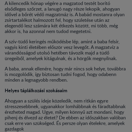
A kilencedik hónap végére a magzatod testét borító
elsődleges szőrzet, a lanugó nagy része lekopik, ahogyan
idővel a bőrét védő magzatmáz is. A babád mostanra olyan
zsírtartalékot halmozott fel, hogy születése után az
elegendő lesz számára két étkezés között, mi több, még
akkor is, ha azonnal nem tudod megetetni.
A szív-tüdő keringés működésbe lép, amint a baba felsír,
vagyis kinti életében először vesz levegőt. A magzatvíz a
várandósságod utolsó hetében távozik majd a tüdő
üregeiből, amelyek kitágulnak, és a hörgők megnyílnak.
A baba, annak ellenére, hogy már nincs sok helye, továbbra
is mozgolódik, így biztosan tudni fogod, hogy odabenn
minden a legnagyobb rendben.
Helyes táplálkozási szokásaim
Ahogyan a szülés ideje közeledik, nem ritkán egyre
stresszesebbnek, ugyanakkor lomhábbnak és fáradtabbnak
érezheted magad. Ugye, milyen könnyű azt mondani, hogy
pihenj és élvezd az életet? De ebben az időszakban valóban
csak erre van szükséged. És persze olyan ételekre, amelyek
gazdagok