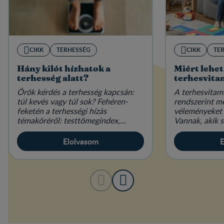
CIKK
TERHESSÉG
CIKK
TE
Hány kilót hízhatok a
Miért lehet
terhesség alatt?
terhesvita
Örök kérdés a terhesség kapcsán:
A terhesvitam
túl kevés vagy túl sok? Fehéren-
rendszerint m
feketén a terhességi hízás
véleményeket 
témaköréről: testtömegindex,
Vannak, akik s
étkezés és életmód várandósan.
elengedhetetl
mások hallani 
Elolvasom
E