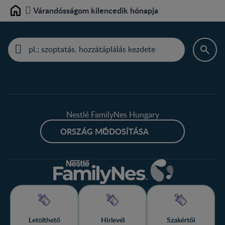
Várandósságom kilencedik hónapja
Home
Nestlé FamilyNes Hungary
ORSZÁG MÓDOSÍTÁSA
Letölthető
Hírlevél
Szakértői