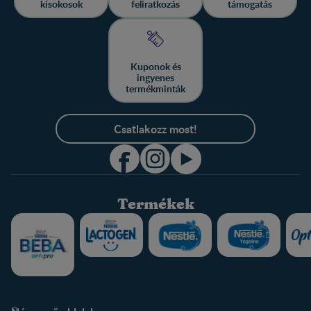
kisokosok
feliratkozás
támogatás
Kuponok és
ingyenes
termékminták
Csatlakozz most!
Termékek