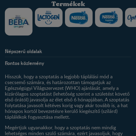
Termékek
Népszerű oldalak
Rólunk
Nestlé FamilyNes Club
Fontos közlemény
Kapcsolat
Regisztráció
Történetünk
Profilom
Hisszük, hogy a szoptatás a legjobb táplálási mód a
csecsemő számára, és határozottan támogatjuk az
Termékeink
Egészségügyi Világszervezet (WHO) ajánlását, amely a
Termék kereső
kizárólagos szoptatást (lehetőség szerint a születést követő
első órától) javasolja az élet első 6 hónapjában. A szoptatás
folytatása javasolt kétéves korig vagy akár tovább is, a hat
hónapos kortól bevezetésre kerülő kiegészítő (szilárd)
táplálékok fogyasztása mellett.
Megértjük ugyanakkor, hogy a szoptatás nem mindig
lehetséges minden szülő számára, ezért javasoljuk, hogy