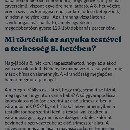
baba nemét illetően elmondható, hogy gének szintjén már
egyértelmű, viszont egyelőre nem látható. A 8. hét végére
érve a szív-, és keringési rendszer kifejlődése befejeződik,
minden a helyére kerül. Az ultrahang vizsgálaton a
szívdobogás már hallható, amely egyébként
megdöbbentően gyors: 120-160 dobbanás percenként.
Mi történik az anyuka testével
a terhesség 8. hetében?
Nagyjából a 8. hét körül tapasztalhatod, hogy az alakod
változásnak indult. Néhány kismama veszít a súlyából, míg
mások híznak valamennyit. A várandósság meglepően
hamar megmutatja magát.
A mérlegre ráállva azt látod, hogy még semmit se híztál,
még úgy se, hogy úton van a baba? A súlygyarapodással
kapcsolatos ajánlások szerint az első trimeszterben a
várandós nők 0,5-2 kg-ot híznak. Illetve, amennyiben a
testalkatodhoz szerinti ideális testsúllyal kezdted a
várandósságot, úgy nem is szükséges többlet kalóriát
bevinned a szervezetedbe az első trimeszter alatt. A
súlygyarapodás ajánlásai a magasságodat és terhesség