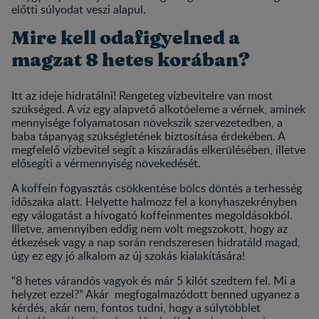
előtti súlyodat veszi alapul.
Mire kell odafigyelned a
magzat 8 hetes korában?
Itt az ideje hidratálni! Rengeteg vízbevitelre van most
szükséged. A víz egy alapvető alkotóeleme a vérnek, aminek
mennyisége folyamatosan növekszik szervezetedben, a
baba tápanyag szükségletének biztosítása érdekében. A
megfelelő vízbevitel segít a kiszáradás elkerülésében, illetve
elősegíti a vérmennyiség növekedését.
A koffein fogyasztás csökkentése bölcs döntés a terhesség
időszaka alatt. Helyette halmozz fel a konyhaszekrényben
egy válogatást a hívogató koffeinmentes megoldásokból.
Illetve, amennyiben eddig nem volt megszokott, hogy az
étkezések vagy a nap során rendszeresen hidratáld magad,
úgy ez egy jó alkalom az új szokás kialakítására!
“8 hetes várandós vagyok és már 5 kilót szedtem fel. Mi a
helyzet ezzel?” Akár megfogalmazódott benned ugyanez a
kérdés, akár nem, fontos tudni, hogy a súlytöbblet