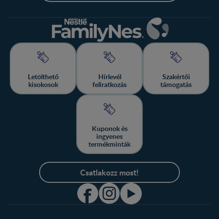
Letölthető
Hírlevél
Szakértői
kisokosok
feliratkozás
támogatás
Kuponok és
ingyenes
termékminták
Csatlakozz most!