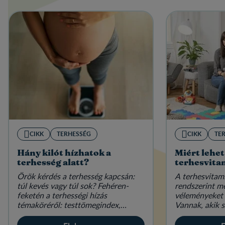
CIKK
TERHESSÉG
CIKK
TE
Hány kilót hízhatok a
Miért lehet
terhesség alatt?
terhesvita
Örök kérdés a terhesség kapcsán:
A terhesvitam
túl kevés vagy túl sok? Fehéren-
rendszerint m
feketén a terhességi hízás
véleményeket 
témaköréről: testtömegindex,
Vannak, akik s
étkezés és életmód várandósan.
elengedhetetl
mások hallani 