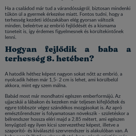
Ha a családod már tud a várandósságról, biztosan mindenki
tűkön ül a gyermek érkezése miatt. Fontos tudni, hogy a
terhesség kezdeti időszakában elég gyorsan változik
minden, beleértve az embrió fejlődését és a kismama
tüneteit is, így érdemes figyelmesnek és körültekintőnek
lenni.
Hogyan fejlődik a baba a
terhesség 8. hetében?
A hatodik héthez képest nagyon sokat nőtt az embrió, a
nyolcadik héten már 1,5- 2 cm is lehet, ami körülbelül
akkora, mint egy szem málna.
Babád most már mondhatni egészen emberformájú. Az
ujjacskái a lábakon és kezeken már teljesen kifejlődtek és
egyre többször végez szándékos mozgásokat is. Az apró
emésztőrendszer is folyamatosan növekszik - születéskor a
bélrendszer hossza eléri majd a 2,85 métert, ami egészen
lenyűgöző egy ilyen kicsi szervezethez képest, illetve a
szaporító- és kiválasztó szervrendszer is alakulóban van. A