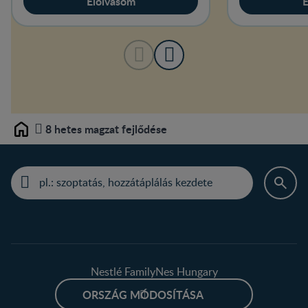
Elolvasom
E
8 hetes magzat fejlődése
Home
Nestlé FamilyNes Hungary
ORSZÁG MÓDOSÍTÁSA