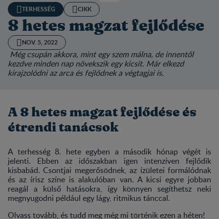
TERHESSÉG
CIKK
8 hetes magzat fejlődése
NOV. 5, 2022
Még csupán akkora, mint egy szem málna, de innentől
kezdve minden nap növekszik egy kicsit. Már elkezd
kirajzolódni az arca és fejlődnek a végtagjai is.
A 8 hetes magzat fejlődése és
étrendi tanácsok
A terhesség 8. hete egyben a második hónap végét is
jelenti. Ebben az időszakban igen intenzíven fejlődik
kisbabád. Csontjai megerősödnek, az ízületei formálódnak
és az írisz színe is alakulóban van. A kicsi egyre jobban
reagál a külső hatásokra, így könnyen segíthetsz neki
megnyugodni például egy lágy, ritmikus tánccal.
Olvass tovább, és tudd meg még mi történik ezen a héten!