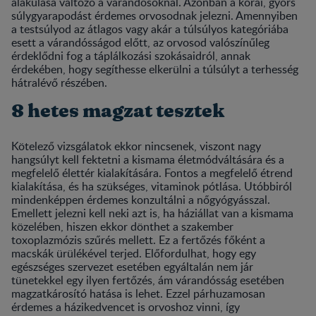
alakulása változó a várandósoknál. Azonban a korai, gyors
súlygyarapodást érdemes orvosodnak jelezni. Amennyiben
a testsúlyod az átlagos vagy akár a túlsúlyos kategóriába
esett a várandósságod előtt, az orvosod valószínűleg
érdeklődni fog a táplálkozási szokásaidról, annak
érdekében, hogy segíthesse elkerülni a túlsúlyt a terhesség
hátralévő részében.
8 hetes magzat tesztek
Kötelező vizsgálatok ekkor nincsenek, viszont nagy
hangsúlyt kell fektetni a kismama életmódváltására és a
megfelelő élettér kialakítására. Fontos a megfelelő étrend
kialakítása, és ha szükséges, vitaminok pótlása. Utóbbiról
mindenképpen érdemes konzultálni a nőgyógyásszal.
Emellett jelezni kell neki azt is, ha háziállat van a kismama
közelében, hiszen ekkor dönthet a szakember
toxoplazmózis szűrés mellett. Ez a fertőzés főként a
macskák ürülékével terjed. Előfordulhat, hogy egy
egészséges szervezet esetében egyáltalán nem jár
tünetekkel egy ilyen fertőzés, ám várandósság esetében
magzatkárosító hatása is lehet. Ezzel párhuzamosan
érdemes a házikedvencet is orvoshoz vinni, így